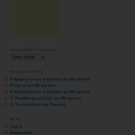
ΑΡΧΕΙΟΘΗΚΗ ΙΣΤΟΛΟΓΙΟΥ
Αρχειοθηκη
ιστολογιου
ΠΡΟΣΦΑΤΑ ΑΡΘΡΑ
Η θρησκεία και η γραφή των Μινωιτών
Η τέχνη των Μινωιτών
Η θρησκεία και η γραφή των Μινωιτών
3. Η καθημερινή ζωή των Μινωιτών
2. Το ανάκτορο της Κνωσού
META
Log in
Entries feed