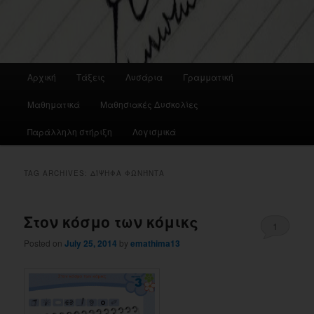
Main
Αρχική
Τάξεις
Λυσάρια
Γραμματική
menu
Μαθηματικά
Μαθησιακές Δυσκολίες
Παράλληλη στήριξη
Λογισμικά
TAG ARCHIVES:
ΔΊΨΗΦΑ ΦΩΝΉΝΤΑ
Στον κόσμο των κόμικς
1
Posted on
July 25, 2014
by
emathima13