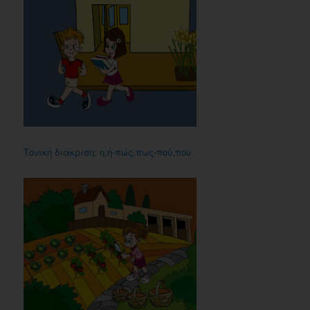
Τονική διάκριση: η,ή-πώς,πως-πού,που