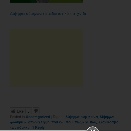
Δίψηφα σύμφωνα-διαδραστικό παιχνίδι
Like
5
Posted in
Uncategorized
|
Tagged
δίψηφα σύμφωνα
,
δίψηφα
φωνήντα
,
επανάληψη
,
που και πού
,
πως και πώς
,
Στον κόσμο
των κόμικς
|
1
Reply