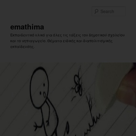
Skip
Skip
to
to
Sear
primary
secondary
content
content
emathima
Εκπαιδευτικό υλικό για όλες τις τάξεις του δημοτικού σχολείου
και το νηπιαγωγείο. Θέματα ειδικής και διαπολιτισμικής
εκπαίδευσης.