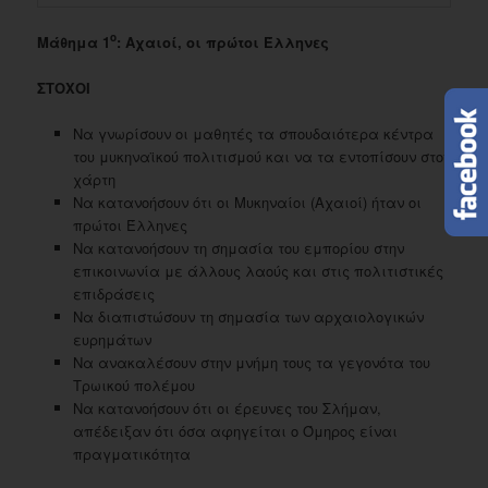
ο
Μάθημα 1
: Αχαιοί, οι πρώτοι Έλληνες
ΣΤΟΧΟΙ
Να γνωρίσουν οι μαθητές τα σπουδαιότερα κέντρα
του μυκηναϊκού πολιτισμού και να τα εντοπίσουν στον
χάρτη
Να κατανοήσουν ότι οι Μυκηναίοι (Αχαιοί) ήταν οι
πρώτοι Έλληνες
Να κατανοήσουν τη σημασία του εμπορίου στην
επικοινωνία με άλλους λαούς και στις πολιτιστικές
επιδράσεις
Να διαπιστώσουν τη σημασία των αρχαιολογικών
ευρημάτων
Να ανακαλέσουν στην μνήμη τους τα γεγονότα του
Τρωικού πολέμου
Να κατανοήσουν ότι οι έρευνες του Σλήμαν,
απέδειξαν ότι όσα αφηγείται ο Όμηρος είναι
πραγματικότητα