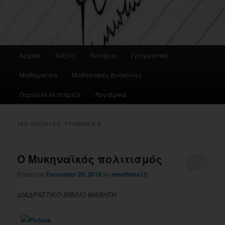
Main
Αρχική
Τάξεις
Λυσάρια
Γραμματική
menu
Μαθηματικά
Μαθησιακές Δυσκολίες
Παράλληλη στήριξη
Λογισμικά
TAG ARCHIVES:
ΓΡΑΜΜΙΚΉ Β΄
Ο Μυκηναϊκός πολιτισμός
Posted on
December 20, 2016
by
emathima13
ΔΙΑΔΡΑΣΤΙΚΟ ΒΙΒΛΙΟ ΜΑΘΗΤΗ