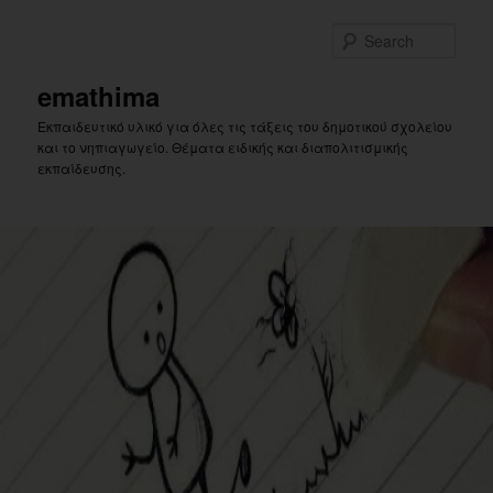
Skip
Skip
to
to
Sear
primary
secondary
content
content
emathima
Εκπαιδευτικό υλικό για όλες τις τάξεις του δημοτικού σχολείου
και το νηπιαγωγείο. Θέματα ειδικής και διαπολιτισμικής
εκπαίδευσης.