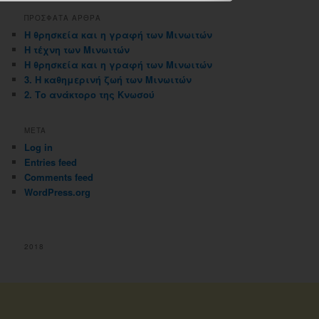
ΠΡΟΣΦΑΤΑ ΑΡΘΡΑ
Η θρησκεία και η γραφή των Μινωιτών
Η τέχνη των Μινωιτών
Η θρησκεία και η γραφή των Μινωιτών
3. Η καθημερινή ζωή των Μινωιτών
2. Το ανάκτορο της Κνωσού
META
Log in
Entries feed
Comments feed
WordPress.org
2018