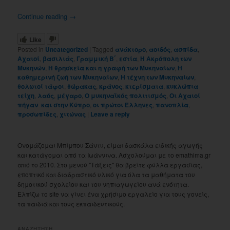
Continue reading
→
Like
Posted in
Uncategorized
|
Tagged
ανάκτορο
,
αοιδός
,
ασπίδα
,
Αχαιοί
,
βασιλιάς
,
Γραμμική Β΄
,
εστία
,
Η Ακρόπολη των
Μυκηνών
,
Η θρησκεία και η γραφή των Μυκηναίων
,
Η
καθημερινή ζωή των Μυκηναίων
,
Η τέχνη των Μυκηναίων
,
θολωτοί τάφοι
,
θώρακας
,
κράνος
,
κτερίσματα
,
κυκλώπια
τείχη
,
λαός
,
μέγαρο
,
Ο μυκηναϊκός πολιτισμός
,
Οι Αχαιοί
πήγαν και στην Κύπρο
,
οι πρώτοι Έλληνες
,
πανοπλία
,
προσωπίδες
,
χιτώνας
|
Leave a reply
Ονομάζομαι Μπίμπου Σάντυ, είμαι δασκάλα ειδικής αγωγής
και κατάγομαι από τα Ιωάννινα. Ασχολούμαι με το emathima.gr
από το 2010. Στο μενού "Τάξεις" θα βρείτε φύλλα εργασίας,
εποπτικό και διαδραστικό υλικό για όλα τα μαθήματα του
δημοτικού σχολείου και του νηπιαγωγείου ανά ενότητα.
Ελπίζω το site να γίνει ένα χρήσιμο εργαλείο για τους γονείς,
τα παιδιά και τους εκπαιδευτικούς.
ΑΝΑΖΗΤΗΣΗ