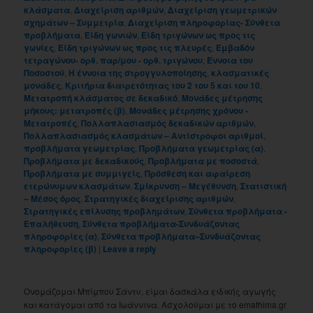
κλάσματα
,
Διαχείριση αριθμών
,
Διαχείριση γεωμετρικών
σχημάτων – Συμμετρία
,
Διαχείριση πληροφορίας- Σύνθετα
προβλήματα
,
Είδη γωνιών
,
Είδη τριγώνων ως προς τις
γωνίες
,
Είδη τριγώνων ως προς τις πλευρές
,
Εμβαδόν
τετραγώνου- ορθ. παρ/μου - ορθ. τριγώνου
,
Έννοια του
Ποσοστού
,
Η έννοια της στρογγυλοποίησης
,
κλασματικές
μονάδες
,
Κριτήρια διαιρετότητας του 2 του 5 και του 10
,
Μετατροπή κλάσματος σε δεκαδικό
,
Μονάδες μέτρησης
μήκους: μετατροπές (β)
,
Μονάδες μέτρησης χρόνου -
Μετατροπές
,
Πολλαπλασιασμός δεκαδικών αριθμών
,
Πολλαπλασιασμός κλασμάτων – Αντίστροφοι αριθμοί
,
προβλήματα γεωμετρίας
,
Προβλήματα γεωμετρίας (α)
,
Προβλήματα με δεκαδικούς
,
Προβλήματα με ποσοστά
,
Προβλήματα με συμμιγείς
,
Πρόσθεση και αφαίρεση
ετερώνυμων κλασμάτων
,
Σμίκρυνση – Μεγέθυνση
,
Στατιστική
– Μέσος όρος
,
Στρατηγικές διαχείρισης αριθμών
,
Στρατηγικές επίλυσης προβλημάτων
,
Σύνθετα προβλήματα -
Επαλήθευση
,
Σύνθετα προβλήματα-Συνδυάζοντας
πληροφορίες (α)
,
Σύνθετα προβλήματα–Συνδυάζοντας
πληροφορίες (β)
|
Leave a reply
Ονομάζομαι Μπίμπου Σάντυ, είμαι δασκάλα ειδικής αγωγής
και κατάγομαι από τα Ιωάννινα. Ασχολούμαι με το emathima.gr