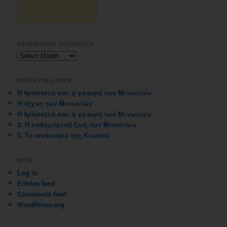
ΑΡΧΕΙΟΘΗΚΗ ΙΣΤΟΛΟΓΙΟΥ
Αρχειοθηκη
ιστολογιου
ΠΡΟΣΦΑΤΑ ΑΡΘΡΑ
Η θρησκεία και η γραφή των Μινωιτών
Η τέχνη των Μινωιτών
Η θρησκεία και η γραφή των Μινωιτών
3. Η καθημερινή ζωή των Μινωιτών
2. Το ανάκτορο της Κνωσού
META
Log in
Entries feed
Comments feed
WordPress.org