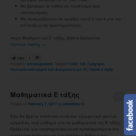
Nα βρίσκουν το λάθος σε λανθασμένους
υπολογισμούς.
Nα συνεργάζονται σε ομάδες των 2 ή των 4 για την
επίτευξη μιας δραστηριότητας.
πηγή:
Μαθηματικά Ε τάξης, βιβλίο δασκάλου
Continue reading
→
Like
1
Posted in
Uncategorized
|
Tagged
1.000
,
100
,
Γρήγοροι
πολλαπλασιασμοί και διαιρέσεις με 10
|
Leave a reply
Μαθηματικά Ε τάξης
Posted on
February 7, 2017
by
emathima13
Εδώ θα βρείτε εποπτικό υλικό και εξαιρετικά φύλλα
εργασίας ανά μάθημα για τα μαθηματικά της Β τάξης.
Πρόκειται για υποστηρικτικό υλικό προσαρμοσμένο στο
αναλυτικό πρόγραμμα των σχολικών βιβλίων και