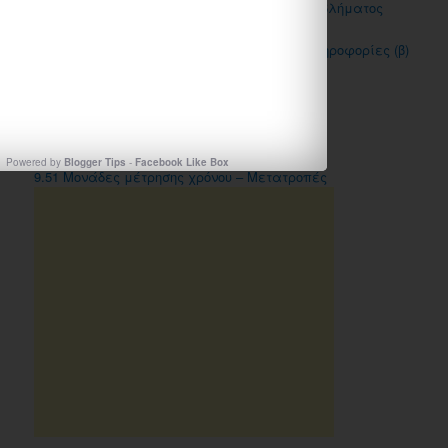
8.48 Αξιολόγηση πληροφοριών-διόρθωση προβλήματος
8.49 Σύνθετα προβλήματα–Συνδυάζοντας πληροφορίες (β)
8.50 Σμίκρυνση – Μεγέθυνση
9η Ενότητα
Powered by
Blogger Tips
-
Facebook Like Box
9.51 Μονάδες μέτρησης χρόνου – Μετατροπές