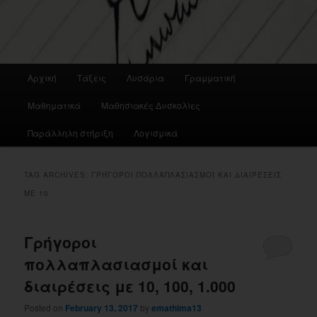
Main
Αρχική
Τάξεις
Λυσάρια
Γραμματική
menu
Μαθηματικά
Μαθησιακές Δυσκολίες
Παράλληλη στήριξη
Λογισμικά
TAG ARCHIVES:
ΓΡΉΓΟΡΟΙ ΠΟΛΛΑΠΛΑΣΙΑΣΜΟΊ ΚΑΙ ΔΙΑΙΡΈΣΕΙΣ
ΜΕ 10
Γρήγοροι
πολλαπλασιασμοί και
διαιρέσεις με 10, 100, 1.000
Posted on
February 13, 2017
by
emathima13