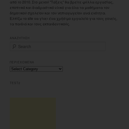
από το 2010. Στο μενού "Τάξεις" θα βρείτε φύλλα εργασίας,
εποπτικό και διαδραστικό υλικό για όλα τα μαθήματα του
δημοτικού σχολείου και του νηπιαγωγείου ανά ενότητα.
Ελπίζω το site να γίνει ένα χρήσιμο εργαλείο για τους γονείς,
τα παιδιά και τους εκπαιδευτικούς.
ΑΝΑΖΗΤΗΣΗ
S
e
a
r
ΠΕΡΙΕΧΟΜΕΝΑ
c
Περιεχομενα
h
TEST2