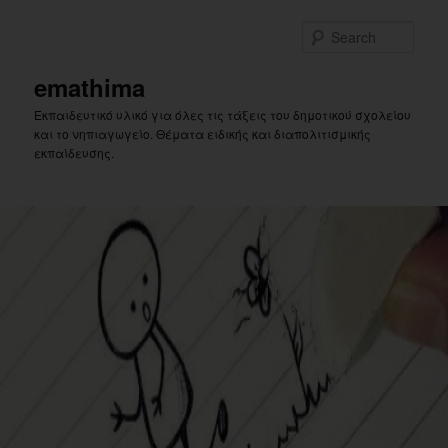
Skip
Skip
to
to
Sear
primary
secondary
content
content
emathima
Εκπαιδευτικό υλικό για όλες τις τάξεις του δημοτικού σχολείου
και το νηπιαγωγείο. Θέματα ειδικής και διαπολιτισμικής
εκπαίδευσης.