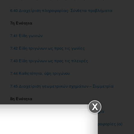
6.40 Διαχείριση πληροφορίας- Σύνθετα προβλήματα
7η Ενότητα
7.41 Είδη γωνιών
7.42 Είδη τριγώνων ως προς τις γωνίες
7.43 Είδη τριγώνων ως προς τις πλευρές
7.44 Kαθετότητα, ύψη τριγώνου
7.45 Διαχείριση γεωμετρικών σχημάτων – Συμμετρία
8η Ενότητα
8.46 Αξιολόγηση πληροφοριών σε ένα πρόβλημα
8.47 Σύνθετα προβλήματα-Συνδυάζοντας πληροφορίες (α)