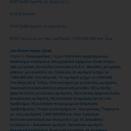
9.52 Προβλήματα με συμμιγείς
9.53 O κύκλος
9.54 Προβλήματα γεωμετρίας
9.55 Γνωριμία με τους αριθμούς 1.000.000.000 και άνω
(
)
Like Button Notice
view
Posted in
Uncategorized
|
Tagged
Eπίλυση προβλημάτων
,
Iσοδύναμα κλάσματα
,
Iσοεμβαδικά σχήματα
,
Kαθετότητα -
ύψη τριγώνου
,
Kοινά Πολλαπλάσια E.K.Π.
,
Mονάδες μέτρησης
μήκους: μετατροπές (α)
,
O κύκλος
,
Oι αριθμοί μέχρι το
1.000.000.000
,
Yπενθύμιση - Oι αριθμοί μέχρι το 1.000.000
,
Yπενθύμιση Δ' Tάξης
,
Yπολογισμοί με μεγάλους αριθμούς
,
Αναγωγή στη δεκαδική κλασματική μονάδα
,
Αξία θέσης
ψηφίου στους μεγάλους αριθμούς
,
Αξία θέσης ψηφίων στους
δεκαδικούς αριθμούς
,
Αξιολόγηση πληροφοριών σε ένα
πρόβλημα
,
Αξιολόγηση πληροφοριών-διόρθωση
προβλήματος
,
Γεωμετρικά σχήματα - περίμετρος
,
Γνωριμία
με τους αριθμούς 1.000.000.000 και άνω
,
Γρήγοροι
πολλαπλασιασμοί και διαιρέσεις με 10
,
Δεκαδικά
κλάσματα – δεκαδικοί αριθμοί
,
Δεκαδικοί αριθμοί –
Δεκαδικά κλάσματα
,
Διαίρεση μέτρησης σε ομώνυμα