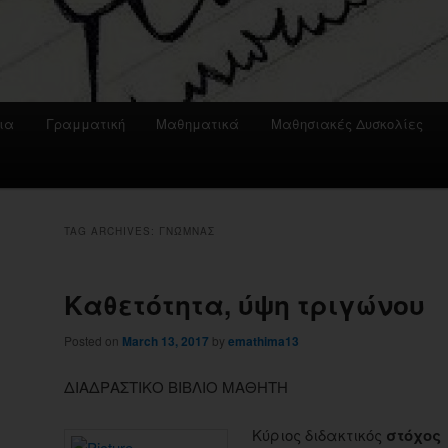
ια
Γραμματική
Μαθηματικά
Μαθησιακές Δυσκολίες
TAG ARCHIVES:
ΓΝΏΜΝΑΣ
Kαθετότητα, ύψη τριγώνου
Posted on
March 13, 2017
by
emathima13
ΔΙΑΔΡΑΣΤΙΚΟ ΒΙΒΛΙΟ ΜΑΘΗΤΗ
Κύριος διδακτικός
στόχος