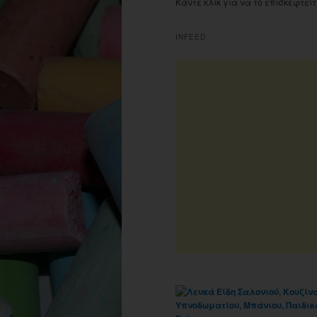
Κάντε κλικ για να το επισκεφτείτ
INFEED