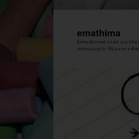
Skip
Skip
to
to
primary
secondary
emathima
content
content
Εκπαιδευτικό υλικό για όλες
νηπιαγωγείο. Θέματα ειδική