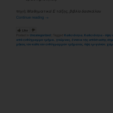
πηγή:
Μαθηματικά Ε τάξης, βιβλίο δασκάλου
Continue reading
→
Like
Posted in
Uncategorized
|
Tagged
Kαθετότητα
,
Kαθετότητα - ύψη 
από ευθύγραμμο τμήμα.
,
γνώμνας
,
έννοια της απόστασης σημ
μήκος του κάθετου ευθύγραμμου τμήματος
,
ύψη τριγώνου
,
χάρ