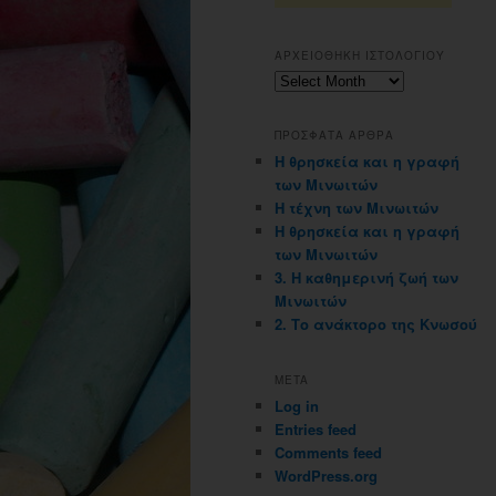
ΑΡΧΕΙΟΘΗΚΗ ΙΣΤΟΛΟΓΙΟΥ
Αρχειοθηκη
ιστολογιου
ΠΡΟΣΦΑΤΑ ΑΡΘΡΑ
Η θρησκεία και η γραφή
των Μινωιτών
Η τέχνη των Μινωιτών
Η θρησκεία και η γραφή
των Μινωιτών
3. Η καθημερινή ζωή των
Μινωιτών
2. Το ανάκτορο της Κνωσού
META
Log in
Entries feed
Comments feed
WordPress.org