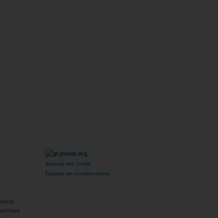
Δουλειά από Jooble
Εργασία για εκπαιδευτικούς
ολείο
ννίνων.