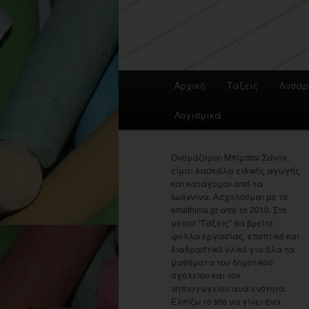
Main
Αρχική
Τάξεις
Λυσάρ
menu
Λογισμικά
Ονομάζομαι Μπίμπου Σάντυ,
είμαι δασκάλα ειδικής αγωγής
και κατάγομαι από τα
Ιωάννινα. Ασχολούμαι με το
emathima.gr από το 2010. Στο
μενού "Τάξεις" θα βρείτε
φύλλα εργασίας, εποπτικό και
διαδραστικό υλικό για όλα τα
μαθήματα του δημοτικού
σχολείου και του
νηπιαγωγείου ανά ενότητα.
Ελπίζω το site να γίνει ένα