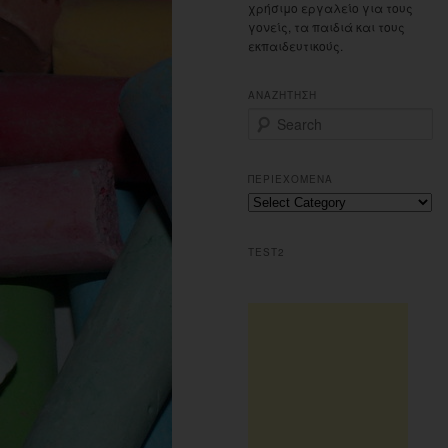
χρήσιμο εργαλείο για τους
γονείς, τα παιδιά και τους
εκπαιδευτικούς.
ΑΝΑΖΗΤΗΣΗ
S
e
a
r
ΠΕΡΙΕΧΟΜΕΝΑ
c
Περιεχομενα
h
TEST2