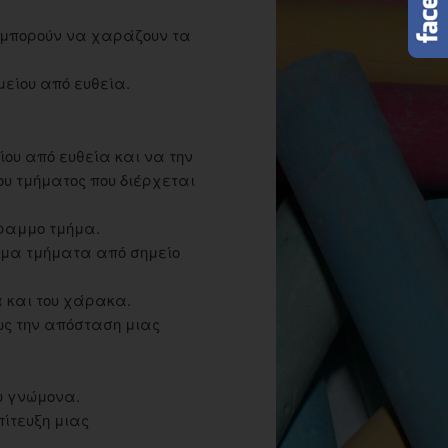
 μπορούν να χαράζουν τα
είου από ευθεία.
ου από ευθεία και να την
ου τμήματος που διέρχεται
ραμμο τμήμα.
μμα τμήματα από σημείο
 και του χάρακα.
ως την απόσταση μιας
υ γνώμονα.
ίτευξη μιας