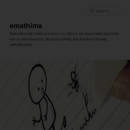
Skip
Skip
to
to
Sear
primary
secondary
content
content
emathima
Εκπαιδευτικό υλικό για όλες τις τάξεις του δημοτικού σχολείου
και το νηπιαγωγείο. Θέματα ειδικής και διαπολιτισμικής
εκπαίδευσης.