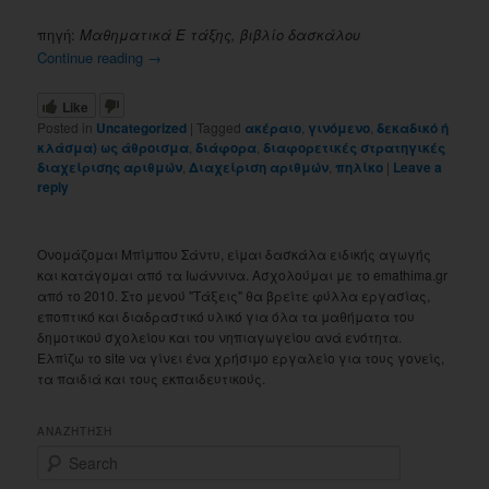
πηγή:
Μαθηματικά Ε τάξης, βιβλίο δασκάλου
Continue reading
→
Like
Posted in
Uncategorized
|
Tagged
ακέραιο
,
γινόμενο
,
δεκαδικό ή
κλάσμα) ως άθροισμα
,
διάφορα
,
διαφορετικές στρατηγικές
διαχείρισης αριθμών
,
Διαχείριση αριθμών
,
πηλίκο
|
Leave a
reply
Ονομάζομαι Μπίμπου Σάντυ, είμαι δασκάλα ειδικής αγωγής
και κατάγομαι από τα Ιωάννινα. Ασχολούμαι με το emathima.gr
από το 2010. Στο μενού "Τάξεις" θα βρείτε φύλλα εργασίας,
εποπτικό και διαδραστικό υλικό για όλα τα μαθήματα του
δημοτικού σχολείου και του νηπιαγωγείου ανά ενότητα.
Ελπίζω το site να γίνει ένα χρήσιμο εργαλείο για τους γονείς,
τα παιδιά και τους εκπαιδευτικούς.
ΑΝΑΖΗΤΗΣΗ
S
e