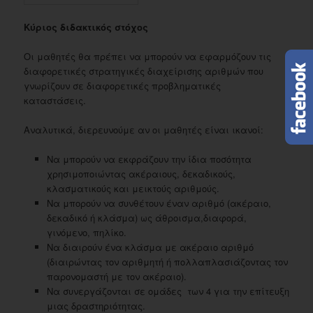
Κύριος διδακτικός
στόχος
Oι μαθητές θα πρέπει να μπορούν να εφαρμόζουν τις
διαφορετικές στρατηγικές διαχείρισης αριθμών που
γνωρίζουν σε διαφορετικές προβληματικές
καταστάσεις.
Αναλυτικά, διερευνούμε αν οι μαθητές είναι ικανοί:
Nα μπορούν να εκφράζουν την ίδια ποσότητα
χρησιμοποιώντας ακέραιους, δεκαδικούς,
κλασματικούς και μεικτούς αριθμούς.
Nα μπορούν να συνθέτουν έναν αριθμό (ακέραιο,
δεκαδικό ή κλάσμα) ως άθροισμα,διαφορά,
γινόμενο, πηλίκο.
Nα διαιρούν ένα κλάσμα με ακέραιο αριθμό
(διαιρώντας τον αριθμητή ή πολλαπλασιάζοντας τον
παρονομαστή με τον ακέραιο).
Nα συνεργάζονται σε ομάδες των 4 για την επίτευξη
μιας δραστηριότητας.