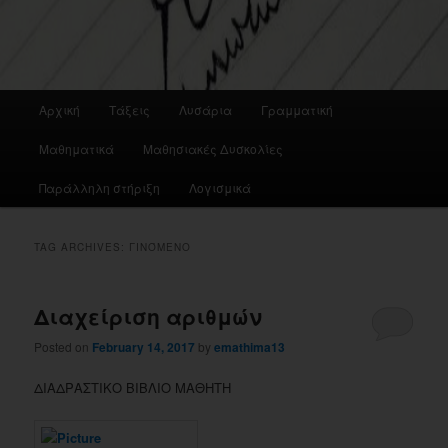
Main
Αρχική
Τάξεις
Λυσάρια
Γραμματική
menu
Μαθηματικά
Μαθησιακές Δυσκολίες
Παράλληλη στήριξη
Λογισμικά
TAG ARCHIVES:
ΓΙΝΌΜΕΝΟ
Διαχείριση αριθμών
Posted on
February 14, 2017
by
emathima13
ΔΙΑΔΡΑΣΤΙΚΟ ΒΙΒΛΙΟ ΜΑΘΗΤΗ