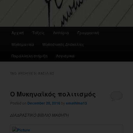
Main
Αρχική
Τάξεις
Λυσάρια
Γραμματική
menu
Μαθηματικά
Μαθησιακές Δυσκολίες
Παράλληλη στήριξη
Λογισμικά
TAG ARCHIVES:
ΒΑΣΙΛΙΆΣ
Ο Μυκηναϊκός πολιτισμός
Posted on
December 20, 2016
by
emathima13
ΔΙΑΔΡΑΣΤΙΚΟ ΒΙΒΛΙΟ ΜΑΘΗΤΗ