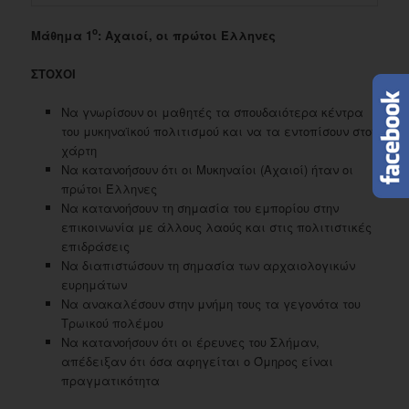
ο
Μάθημα 1
: Αχαιοί, οι πρώτοι Έλληνες
ΣΤΟΧΟΙ
Να γνωρίσουν οι μαθητές τα σπουδαιότερα κέντρα
του μυκηναϊκού πολιτισμού και να τα εντοπίσουν στον
χάρτη
Να κατανοήσουν ότι οι Μυκηναίοι (Αχαιοί) ήταν οι
πρώτοι Έλληνες
Να κατανοήσουν τη σημασία του εμπορίου στην
επικοινωνία με άλλους λαούς και στις πολιτιστικές
επιδράσεις
Να διαπιστώσουν τη σημασία των αρχαιολογικών
ευρημάτων
Να ανακαλέσουν στην μνήμη τους τα γεγονότα του
Τρωικού πολέμου
Να κατανοήσουν ότι οι έρευνες του Σλήμαν,
απέδειξαν ότι όσα αφηγείται ο Όμηρος είναι
πραγματικότητα