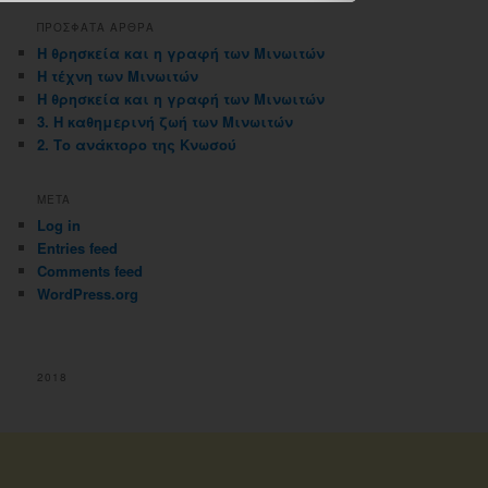
ΠΡΟΣΦΑΤΑ ΑΡΘΡΑ
Η θρησκεία και η γραφή των Μινωιτών
Η τέχνη των Μινωιτών
Η θρησκεία και η γραφή των Μινωιτών
3. Η καθημερινή ζωή των Μινωιτών
2. Το ανάκτορο της Κνωσού
META
Log in
Entries feed
Comments feed
WordPress.org
2018