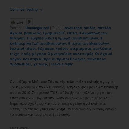
Continue reading
→
Like
Posted in
Uncategorized
|
Tagged
ανάκτορο
,
αοιδός
,
ασπίδα
,
Αχαιοί
,
βασιλιάς
,
Γραμμική Β΄
,
εστία
,
Η Ακρόπολη των
Μυκηνών
,
Η θρησκεία και η γραφή των Μυκηναίων
,
Η
καθημερινή ζωή των Μυκηναίων
,
Η τέχνη των Μυκηναίων
,
θολωτοί τάφοι
,
θώρακας
,
κράνος
,
κτερίσματα
,
κυκλώπια
τείχη
,
λαός
,
μέγαρο
,
Ο μυκηναϊκός πολιτισμός
,
Οι Αχαιοί
πήγαν και στην Κύπρο
,
οι πρώτοι Έλληνες
,
πανοπλία
,
προσωπίδες
,
χιτώνας
|
Leave a reply
Ονομάζομαι Μπίμπου Σάντυ, είμαι δασκάλα ειδικής αγωγής
και κατάγομαι από τα Ιωάννινα. Ασχολούμαι με το emathima.gr
από το 2010. Στο μενού "Τάξεις" θα βρείτε φύλλα εργασίας,
εποπτικό και διαδραστικό υλικό για όλα τα μαθήματα του
δημοτικού σχολείου και του νηπιαγωγείου ανά ενότητα.
Ελπίζω το site να γίνει ένα χρήσιμο εργαλείο για τους γονείς,
τα παιδιά και τους εκπαιδευτικούς.
ΑΝΑΖΗΤΗΣΗ