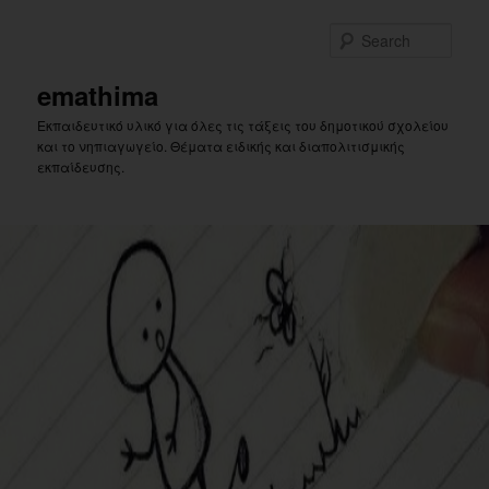
Skip
Skip
to
to
Sear
primary
secondary
content
content
emathima
Εκπαιδευτικό υλικό για όλες τις τάξεις του δημοτικού σχολείου
και το νηπιαγωγείο. Θέματα ειδικής και διαπολιτισμικής
εκπαίδευσης.