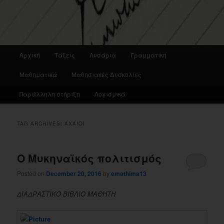
Main
Αρχική
Τάξεις
Λυσάρια
Γραμματική
menu
Μαθηματικά
Μαθησιακές Δυσκολίες
Παράλληλη στήριξη
Λογισμικά
TAG ARCHIVES:
ΑΧΑΙΟΊ
Ο Μυκηναϊκός πολιτισμός
Posted on
December 20, 2016
by
emathima13
ΔΙΑΔΡΑΣΤΙΚΟ ΒΙΒΛΙΟ ΜΑΘΗΤΗ