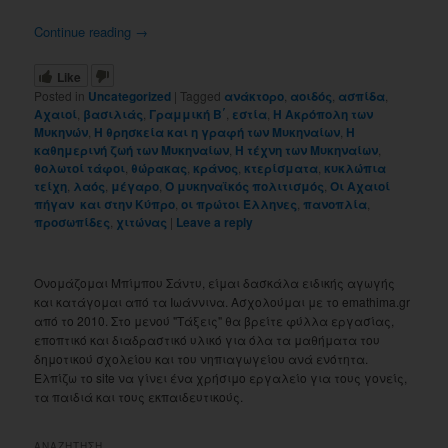
Continue reading
→
Like
Posted in
Uncategorized
|
Tagged
ανάκτορο
,
αοιδός
,
ασπίδα
,
Αχαιοί
,
βασιλιάς
,
Γραμμική Β΄
,
εστία
,
Η Ακρόπολη των
Μυκηνών
,
Η θρησκεία και η γραφή των Μυκηναίων
,
Η
καθημερινή ζωή των Μυκηναίων
,
Η τέχνη των Μυκηναίων
,
θολωτοί τάφοι
,
θώρακας
,
κράνος
,
κτερίσματα
,
κυκλώπια
τείχη
,
λαός
,
μέγαρο
,
Ο μυκηναϊκός πολιτισμός
,
Οι Αχαιοί
πήγαν και στην Κύπρο
,
οι πρώτοι Έλληνες
,
πανοπλία
,
προσωπίδες
,
χιτώνας
|
Leave a reply
Ονομάζομαι Μπίμπου Σάντυ, είμαι δασκάλα ειδικής αγωγής
και κατάγομαι από τα Ιωάννινα. Ασχολούμαι με το emathima.gr
από το 2010. Στο μενού "Τάξεις" θα βρείτε φύλλα εργασίας,
εποπτικό και διαδραστικό υλικό για όλα τα μαθήματα του
δημοτικού σχολείου και του νηπιαγωγείου ανά ενότητα.
Ελπίζω το site να γίνει ένα χρήσιμο εργαλείο για τους γονείς,
τα παιδιά και τους εκπαιδευτικούς.
ΑΝΑΖΗΤΗΣΗ