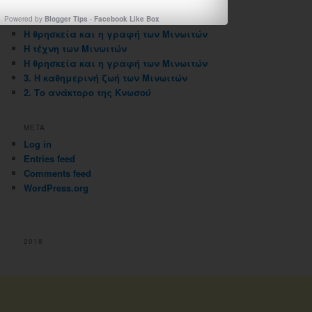
ΠΡΟΣΦΑΤΑ ΑΡΘΡΑ
Powered by
Blogger Tips
-
Facebook Like Box
Η θρησκεία και η γραφή των Μινωιτών
Η τέχνη των Μινωιτών
Η θρησκεία και η γραφή των Μινωιτών
3. Η καθημερινή ζωή των Μινωιτών
2. Το ανάκτορο της Κνωσού
META
Log in
Entries feed
Comments feed
WordPress.org
2018