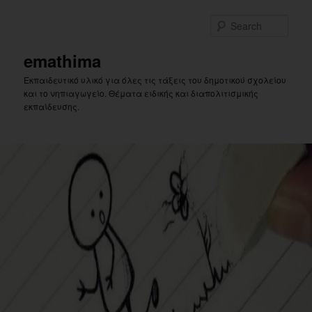
Skip
Skip
to
to
Sear
primary
secondary
content
content
emathima
Εκπαιδευτικό υλικό για όλες τις τάξεις του δημοτικού σχολείου
και το νηπιαγωγείο. Θέματα ειδικής και διαπολιτισμικής
εκπαίδευσης.