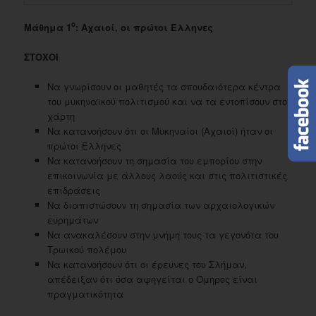
ο
Μάθημα 1
: Αχαιοί, οι πρώτοι Έλληνες
ΣΤΟΧΟΙ
Να γνωρίσουν οι μαθητές τα σπουδαιότερα κέντρα
του μυκηναϊκού πολιτισμού και να τα εντοπίσουν στον
χάρτη
Να κατανοήσουν ότι οι Μυκηναίοι (Αχαιοί) ήταν οι
πρώτοι Έλληνες
Να κατανοήσουν τη σημασία του εμπορίου στην
επικοινωνία με άλλους λαούς και στις πολιτιστικές
επιδράσεις
Να διαπιστώσουν τη σημασία των αρχαιολογικών
ευρημάτων
Να ανακαλέσουν στην μνήμη τους τα γεγονότα του
Τρωικού πολέμου
Να κατανοήσουν ότι οι έρευνες του Σλήμαν,
απέδειξαν ότι όσα αφηγείται ο Όμηρος είναι
πραγματικότητα