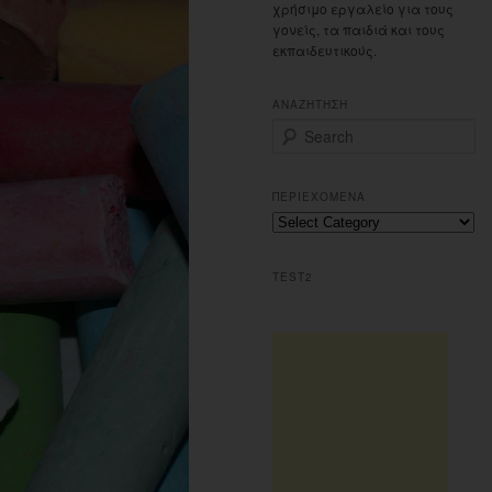
χρήσιμο εργαλείο για τους
γονείς, τα παιδιά και τους
εκπαιδευτικούς.
ΑΝΑΖΗΤΗΣΗ
S
e
a
r
ΠΕΡΙΕΧΟΜΕΝΑ
c
Περιεχομενα
h
TEST2