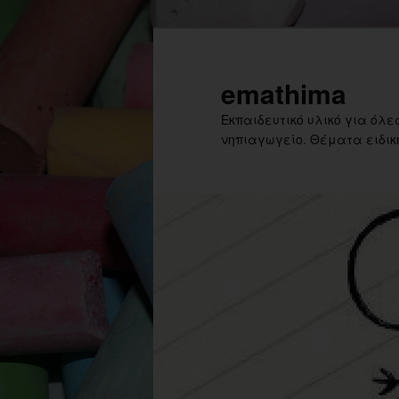
Skip
Skip
to
to
primary
secondary
emathima
content
content
Εκπαιδευτικό υλικό για όλες
νηπιαγωγείο. Θέματα ειδική