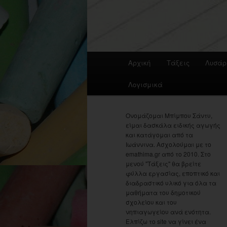
Main
Αρχική
Τάξεις
Λυσάρ
menu
Λογισμικά
Ονομάζομαι Μπίμπου Σάντυ,
είμαι δασκάλα ειδικής αγωγής
και κατάγομαι από τα
Ιωάννινα. Ασχολούμαι με το
emathima.gr από το 2010. Στο
μενού "Τάξεις" θα βρείτε
φύλλα εργασίας, εποπτικό και
διαδραστικό υλικό για όλα τα
μαθήματα του δημοτικού
σχολείου και του
νηπιαγωγείου ανά ενότητα.
Ελπίζω το site να γίνει ένα