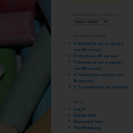
ΑΡΧΕΙΟΘΗΚΗ ΙΣΤΟΛΟΓΙΟΥ
Αρχειοθηκη
ιστολογιου
ΠΡΟΣΦΑΤΑ ΑΡΘΡΑ
Η θρησκεία και η γραφή
των Μινωιτών
Η τέχνη των Μινωιτών
Η θρησκεία και η γραφή
των Μινωιτών
3. Η καθημερινή ζωή των
Μινωιτών
2. Το ανάκτορο της Κνωσού
META
Log in
Entries feed
Comments feed
WordPress.org