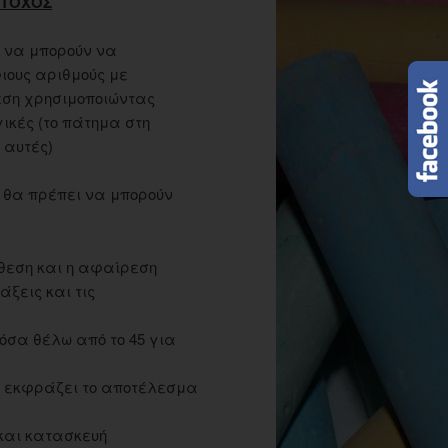
ΣΤΟΧΟΣ
ι να μπορούν να
ιους αριθμούς με
ση χρησιμοποιώντας
ικές (το πάτημα στη
 αυτές)
 θα πρέπει να μπορούν
σθεση και η αφαίρεση
άξεις και τις
όσα θέλω από το 45 για
α εκφράζει το αποτέλεσμα
και κατασκευή