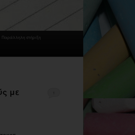
Παράλληλη στήριξη
ύς με
1