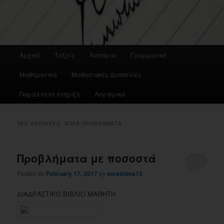
Main
Αρχική
Τάξεις
Λυσάρια
Γραμματική
menu
Μαθηματικά
Μαθησιακές Δυσκολίες
Παράλληλη στήριξη
Λογισμικά
TAG ARCHIVES:
ΑΠΛΆ ΠΡΟΒΛΉΜΑΤΑ
Προβλήματα με ποσοστά
Posted on
February 17, 2017
by
emathima13
ΔΙΑΔΡΑΣΤΙΚΟ ΒΙΒΛΙΟ ΜΑΘΗΤΗ