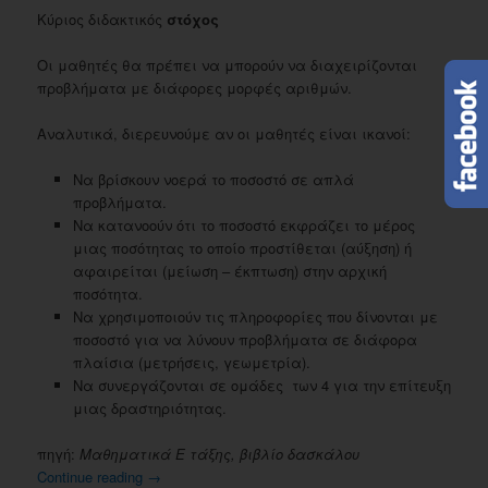
Κύριος διδακτικός
στόχος
Oι μαθητές θα πρέπει να μπορούν να διαχειρίζονται
προβλήματα με διάφορες μορφές αριθμών.
Αναλυτικά, διερευνούμε αν οι μαθητές είναι ικανοί:
Nα βρίσκουν νοερά το ποσοστό σε απλά
προβλήματα.
Nα κατανοούν ότι το ποσοστό εκφράζει το μέρος
μιας ποσότητας το οποίο προστίθεται (αύξηση) ή
αφαιρείται (μείωση – έκπτωση) στην αρχική
ποσότητα.
Nα χρησιμοποιούν τις πληροφορίες που δίνονται με
ποσοστό για να λύνουν προβλήματα σε διάφορα
πλαίσια (μετρήσεις, γεωμετρία).
Nα συνεργάζονται σε ομάδες των 4 για την επίτευξη
μιας δραστηριότητας.
πηγή:
Μαθηματικά Ε τάξης, βιβλίο δασκάλου
Continue reading
→