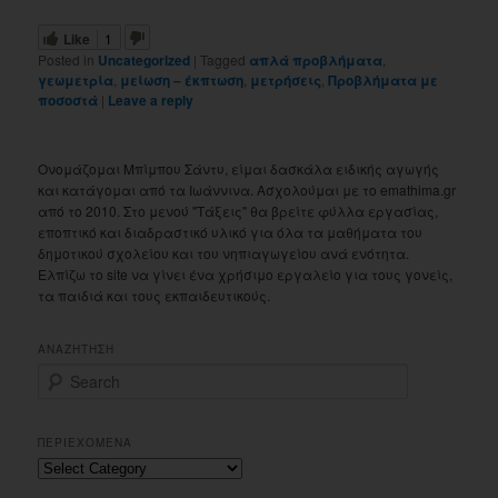
Like
1
Posted in
Uncategorized
|
Tagged
απλά προβλήματα
,
γεωμετρία
,
μείωση – έκπτωση
,
μετρήσεις
,
Προβλήματα με
ποσοστά
|
Leave a reply
Ονομάζομαι Μπίμπου Σάντυ, είμαι δασκάλα ειδικής αγωγής
και κατάγομαι από τα Ιωάννινα. Ασχολούμαι με το emathima.gr
από το 2010. Στο μενού "Τάξεις" θα βρείτε φύλλα εργασίας,
εποπτικό και διαδραστικό υλικό για όλα τα μαθήματα του
δημοτικού σχολείου και του νηπιαγωγείου ανά ενότητα.
Ελπίζω το site να γίνει ένα χρήσιμο εργαλείο για τους γονείς,
τα παιδιά και τους εκπαιδευτικούς.
ΑΝΑΖΗΤΗΣΗ
S
e
a
r
ΠΕΡΙΕΧΟΜΕΝΑ
c
Περιεχομενα
h