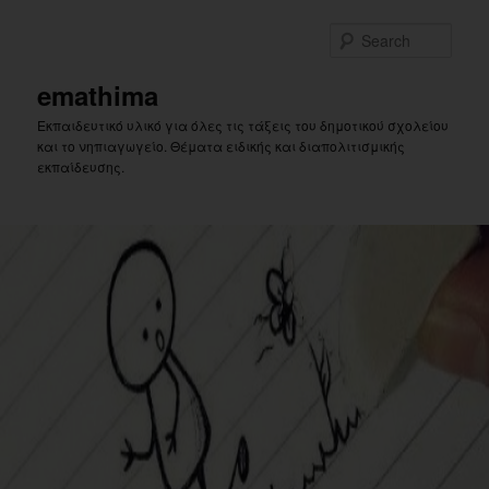
Skip
Skip
to
to
Sear
primary
secondary
content
content
emathima
Εκπαιδευτικό υλικό για όλες τις τάξεις του δημοτικού σχολείου
και το νηπιαγωγείο. Θέματα ειδικής και διαπολιτισμικής
εκπαίδευσης.