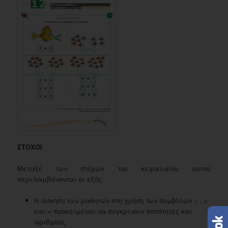
ΣΤΟΧΟΙ
Μεταξύ των στόχων του κεφαλαίου αυτού
περιλαμβάνονται οι εξής:
Η άσκηση των μαθητών στη χρήση των συμβόλων < , >
και = προκειμένου να συγκρίνουν ποσότητες και
αριθμούς