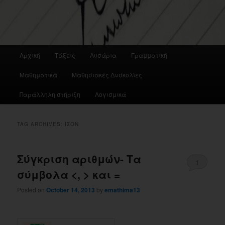
Main
Αρχική
Τάξεις
Λυσάρια
Γραμματική
menu
Μαθηματικά
Μαθησιακές Δυσκολίες
Παράλληλη στήριξη
Λογισμικά
TAG ARCHIVES:
ΊΣΟΝ
Σύγκριση αριθμών- Τα
1
σύμβολα <, > και =
Posted on
October 14, 2013
by
emathima13