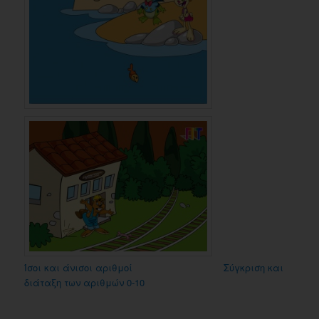
Ίσοι και άνισοι αριθμοί
Σύγκριση και
διάταξη των αριθμών 0-10