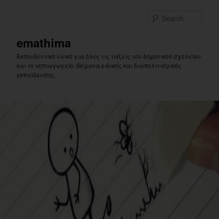
Skip
Skip
to
to
Sear
primary
secondary
content
content
emathima
Εκπαιδευτικό υλικό για όλες τις τάξεις του δημοτικού σχολείου
και το νηπιαγωγείο. Θέματα ειδικής και διαπολιτισμικής
εκπαίδευσης.