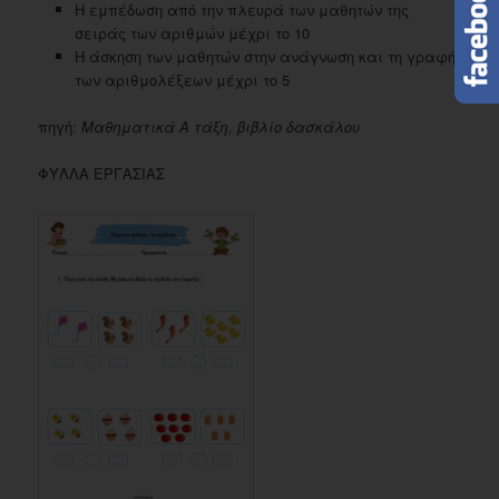
Η εμπέδωση από την πλευρά των μαθητών της
σειράς των αριθμών μέχρι το 10
Η άσκηση των μαθητών στην ανάγνωση και τη γραφή
των αριθμολέξεων μέχρι το 5
πηγή:
Μαθηματικά Α τάξη, βιβλίο δασκάλου
ΦΥΛΛΑ ΕΡΓΑΣΙΑΣ