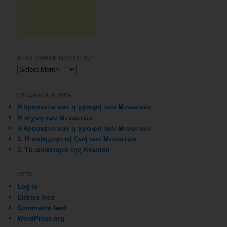
ΑΡΧΕΙΟΘΗΚΗ ΙΣΤΟΛΟΓΙΟΥ
Αρχειοθηκη
ιστολογιου
ΠΡΟΣΦΑΤΑ ΑΡΘΡΑ
Η θρησκεία και η γραφή των Μινωιτών
Η τέχνη των Μινωιτών
Η θρησκεία και η γραφή των Μινωιτών
3. Η καθημερινή ζωή των Μινωιτών
2. Το ανάκτορο της Κνωσού
META
Log in
Entries feed
Comments feed
WordPress.org