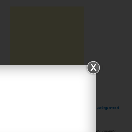
Like
Posted in
Uncategorized
|
Tagged
ανισότητα
,
ίσον
,
μαθηματικά
Α τάξης
,
μεγαλύτερο
,
μικρότερο
|
1
Reply
Ονομάζομαι Μπίμπου Σάντυ, είμαι δασκάλα ειδικής αγωγής