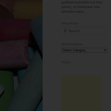
χρήσιμο εργαλείο για τους
γονείς, τα παιδιά και τους
εκπαιδευτικούς.
ΑΝΑΖΗΤΗΣΗ
S
e
a
r
ΠΕΡΙΕΧΟΜΕΝΑ
c
Περιεχομενα
h
TEST2