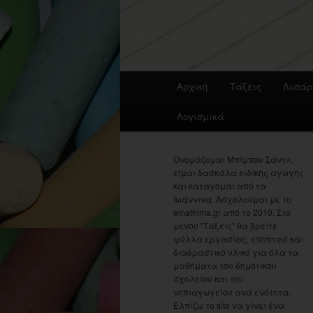
Main
Αρχική
Τάξεις
Λυσάρ
menu
Λογισμικά
Ονομάζομαι Μπίμπου Σάντυ,
είμαι δασκάλα ειδικής αγωγής
και κατάγομαι από τα
Ιωάννινα. Ασχολούμαι με το
emathima.gr από το 2010. Στο
μενού "Τάξεις" θα βρείτε
φύλλα εργασίας, εποπτικό και
διαδραστικό υλικό για όλα τα
μαθήματα του δημοτικού
σχολείου και του
νηπιαγωγείου ανά ενότητα.
Ελπίζω το site να γίνει ένα