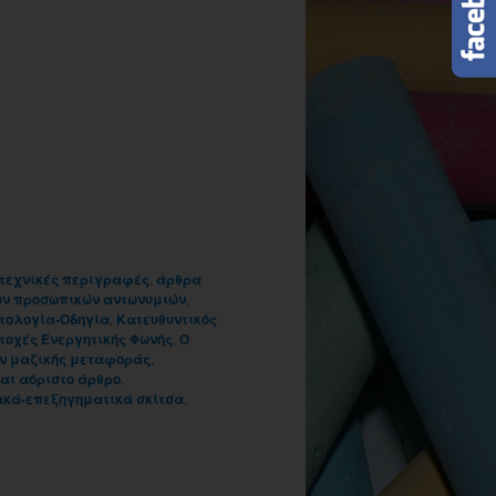
τεχνικές περιγραφές
,
άρθρα
ων προσωπικών αντωνυμιών
,
τολογία-Οδηγία
,
Κατευθυντικός
τοχές Ενεργητικής Φωνής
,
Ο
ων μαζικής μεταφοράς
,
και αόριστο άρθρο
,
κά-επεξηγηματικά σκίτσα
,