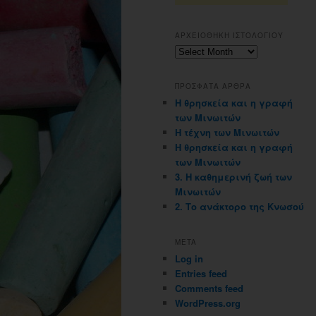
ΑΡΧΕΙΟΘΗΚΗ ΙΣΤΟΛΟΓΙΟΥ
Αρχειοθηκη
ιστολογιου
ΠΡΟΣΦΑΤΑ ΑΡΘΡΑ
Η θρησκεία και η γραφή
των Μινωιτών
Η τέχνη των Μινωιτών
Η θρησκεία και η γραφή
των Μινωιτών
3. Η καθημερινή ζωή των
Μινωιτών
2. Το ανάκτορο της Κνωσού
META
Log in
Entries feed
Comments feed
WordPress.org