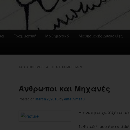
ια
Γραμματική
Μαθηματικά
Μαθησιακές Δυσκολίες
TAG ARCHIVES:
ΆΡΘΡΑ ΕΦΗΜΕΡΊΔΩΝ
Άνθρωποι και Μηχανές
Posted on
March 7, 2018
by
emathima13
Η ενότητα χωρίζεται σε
1. Φτιάξε μου έναν σι