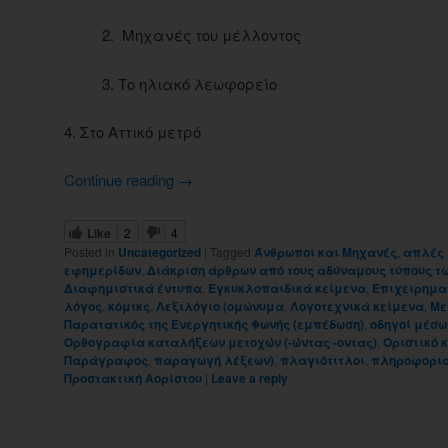
2. Μηχανές του μέλλοντος
3. Το ηλιακό λεωφορείο
4. Στο Αττικό μετρό
Continue reading
→
Like
2
4
Posted in
Uncategorized
|
Tagged
Άνθρωποι και Μηχανές
,
απλές 
εφημερίδων
,
Διάκριση άρθρων από τους αδύναμους τύπους τ
Διαφημιστικά έντυπα
,
Εγκυκλοπαιδικά κείμενα
,
Επιχειρημα
λόγος
,
κόμικς
,
Λεξιλόγιο (ομώνυμα
,
Λογοτεχνικά κείμενα
,
Με
Παρατατικός της Ενεργητικής Φωνής (εμπέδωση)
,
οδηγοί μέσ
Ορθογραφία καταλήξεων μετοχών (-ώντας -οντας)
,
Οριστικό 
Παράγραφος
,
παραγωγή λέξεων)
,
πλαγιότιτλοι
,
πληροφορια
Προστακτική Αορίστου
|
Leave a reply