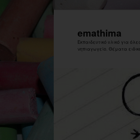
Skip
Skip
to
to
primary
secondary
emathima
content
content
Εκπαιδευτικό υλικό για όλες
νηπιαγωγείο. Θέματα ειδική