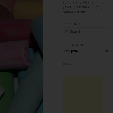
χρήσιμο εργαλείο για τους
γονείς, τα παιδιά και τους
εκπαιδευτικούς.
ΑΝΑΖΗΤΗΣΗ
S
e
a
r
ΠΕΡΙΕΧΟΜΕΝΑ
c
Περιεχομενα
h
TEST2