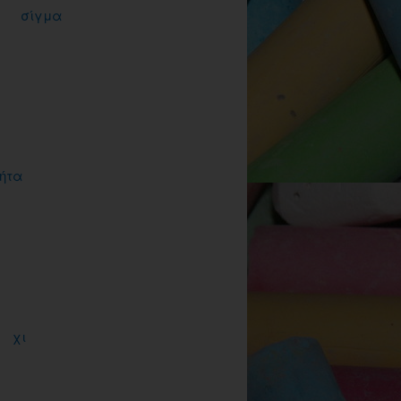
σίγμα
ήτα
χι