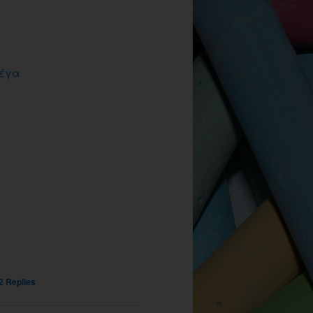
έγα
2
Replies