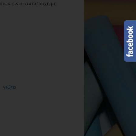
των είναι αντίστοιχη με
γιώτα