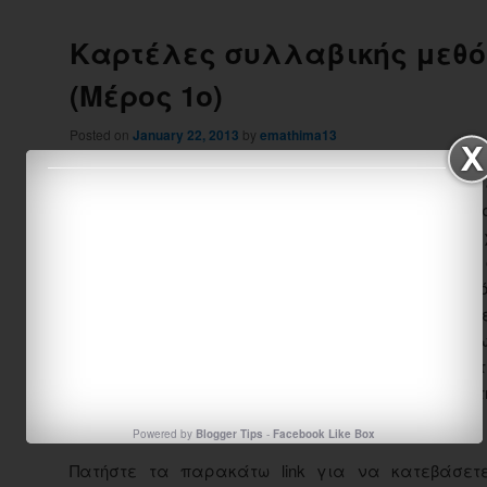
Καρτέλες συλλαβικής μεθό
(Μέρος 1o)
Posted on
January 22, 2013
by
emathima13
Με τη συλλαβική μέθοδο 
προτάσεις ή λέξεις, όπως 
ολικές μεθόδους που ήδη 
ένα ένα τα γράμματα, ό
αναλυτικοσυνθετικές μεθ
συλλαβική μέθοδος αποφ
των δύο παραπάνω μεθόδω
αποτελέσματα με ευκολότ
γίνεται όχι ως μάθημα αλλά ως παιχνίδι. Η αξία τ
παιδιά με δυσκολίες μάθησης.
Powered by
Blogger Tips
-
Facebook Like Box
Πατήστε τα παρακάτω link για να κατεβάσε