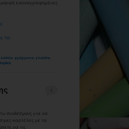
η μορφή εικονογραφημένες
)
ς 1ο)
γλώσσα
,
γράμματα. γλώσσα
,
eplies
ης
5
τω συνδέσμους για να
σιμες καρτέλες με τα
σετε,να τις