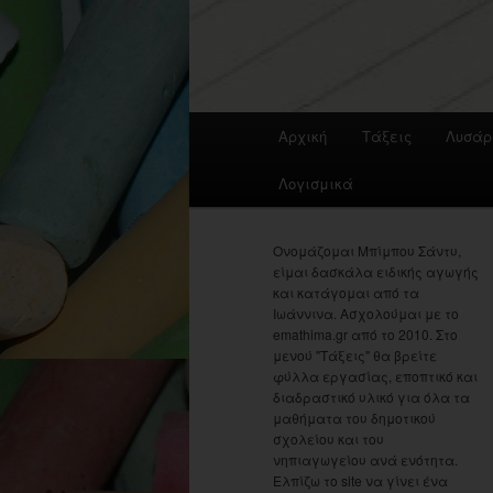
Main
Αρχική
Τάξεις
Λυσάρ
menu
Λογισμικά
Ονομάζομαι Μπίμπου Σάντυ,
είμαι δασκάλα ειδικής αγωγής
και κατάγομαι από τα
Ιωάννινα. Ασχολούμαι με το
emathima.gr από το 2010. Στο
μενού "Τάξεις" θα βρείτε
φύλλα εργασίας, εποπτικό και
διαδραστικό υλικό για όλα τα
μαθήματα του δημοτικού
σχολείου και του
νηπιαγωγείου ανά ενότητα.
Ελπίζω το site να γίνει ένα