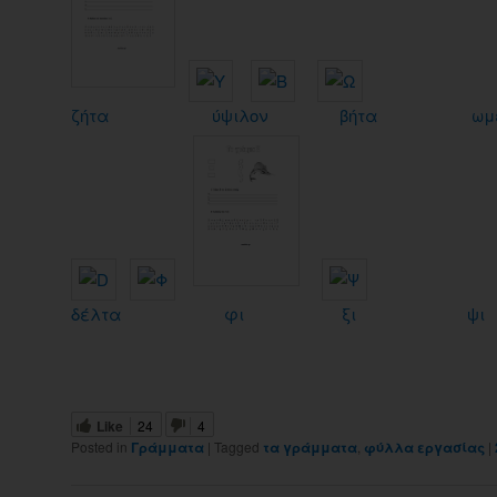
ζήτα
ύψιλον
βήτα
ωμ
δέλτα
φι
ξι
ψι
Like
24
4
Posted in
Γράμματα
|
Tagged
τα γράμματα
,
φύλλα εργασίας
|