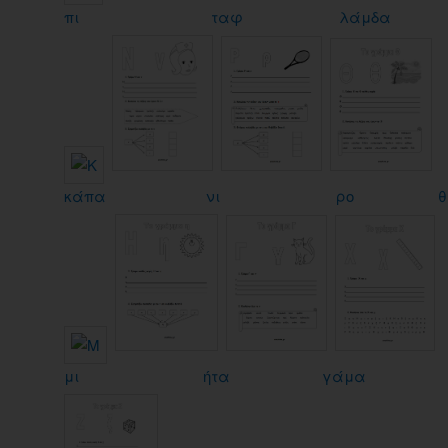
πι
ταφ
λάμδα
κάπα
νι
ρο
θ
μι
ήτα
γάμα