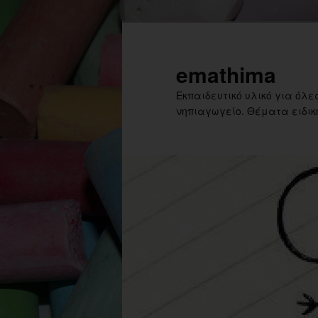
Skip
Skip
to
to
primary
secondary
emathima
content
content
Εκπαιδευτικό υλικό για όλες
νηπιαγωγείο. Θέματα ειδική