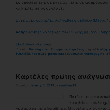
εκτυπώσετε είτε σε έγχρωμη είτε σε ασπρόμαυρ
καρτέλες με τις συλλαβές.
Έγχρωμες καρτέλες συλλαβικής μεθόδου (Μέρος 1ο
Ασπρόμαυρες καρτέλες συλλαβικής μεθόδου (Μέρο
(
)
Like Button Notice
view
Posted in
Uncategorized
,
Γράμματα
,
Καρτέλες
|
Tagged
Α τάξη
,
δυσλεξία
,
καρτέλες
,
μαθησιακές δυσκολίες
,
νηπιαγωγείο
|
3
R
Καρτέλες πρώτης ανάγνωσ
Posted on
January 11, 2013
by
emathima13
Πατήστε τους παρακά
κατεβάσετε πολύ χρή
γράμματα της αλφαβήτας. Μπορείτε να τις εκτυπώ