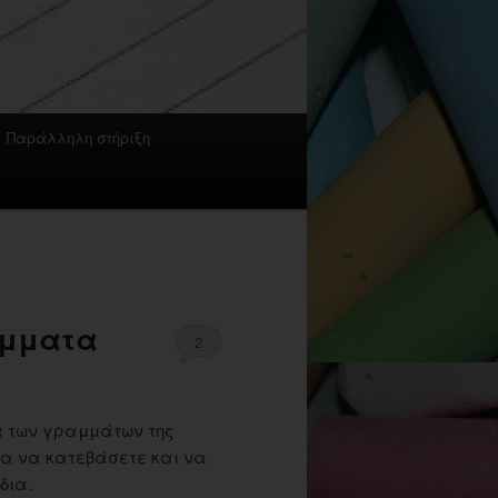
Παράλληλη στήριξη
άμματα
2
α των γραμμάτων της
α να κατεβάσετε και να
δια.