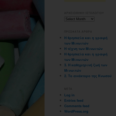
ΑΡΧΕΙΟΘΗΚΗ ΙΣΤΟΛΟΓΙΟΥ
Αρχειοθηκη
ιστολογιου
ΠΡΟΣΦΑΤΑ ΑΡΘΡΑ
Η θρησκεία και η γραφή
των Μινωιτών
Η τέχνη των Μινωιτών
Η θρησκεία και η γραφή
των Μινωιτών
3. Η καθημερινή ζωή των
Μινωιτών
2. Το ανάκτορο της Κνωσού
META
Log in
Entries feed
Comments feed
WordPress.org