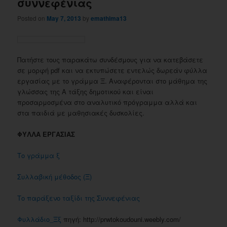
συννεφένιας
Posted on
May 7, 2013
by
emathima13
Πατήστε τους παρακάτω συνδέσμους για να κατεβάσετε
σε μορφή pdf και να εκτυπώσετε εντελώς δωρεάν φύλλα
εργασίας με το γράμμα Ξ. Αναφέρονται στο μάθημα της
γλώσσας της Α τάξης δημοτικού και είναι
προσαρμοσμένα στο αναλυτικό πρόγραμμα αλλά και
στα παιδιά με μαθησιακές δυσκολίες.
ΦΥΛΛΑ ΕΡΓΑΣΙΑΣ
Το γράμμα ξ
Συλλαβική μέθοδος (Ξ)
Το παράξενο ταξίδι της Συννεφένιας
Φυλλάδιο_Ξξ
πηγή: http://prwtokoudouni.weebly.com/