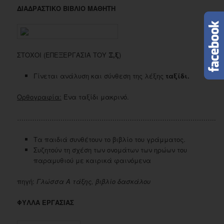
ΔΙΑΔΡΑΣΤΙΚΟ ΒΙΒΛΙΟ ΜΑΘΗΤΗ
ΣΤΟΧΟΙ (ΕΠΕΞΕΡΓΑΣΙΑ ΤΟΥ
Ξ
,ξ
)
Γίνεται ανάλυση και σύνθεση της λέξης
ταξίδι.
Ορθογραφία:
Ένα ταξίδι μακρινό.
………………………………………………………………………………..
Τα παιδιά συνθέτουν το βιβλίο του γράμματος.
Συζητούν τη σχέση των ονομάτων των ηρώων του
παραμυθιού με καιρικά φαινόμενα
πηγή:
Γλώσσα Α τάξης, βιβλίο δασκάλου
ΦΥΛΛΑ ΕΡΓΑΣΙΑΣ