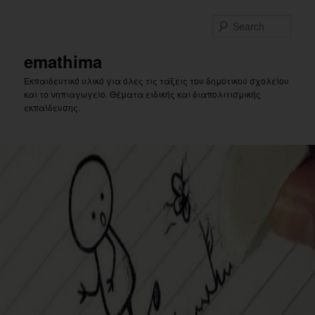
Skip
Skip
to
to
Sear
primary
secondary
content
content
emathima
Εκπαιδευτικό υλικό για όλες τις τάξεις του δημοτικού σχολείου
και το νηπιαγωγείο. Θέματα ειδικής και διαπολιτισμικής
εκπαίδευσης.