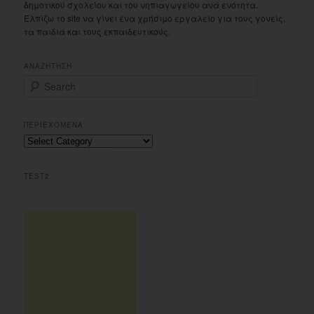
δημοτικού σχολείου και του νηπιαγωγείου ανά ενότητα.
Ελπίζω το site να γίνει ένα χρήσιμο εργαλείο για τους γονείς,
τα παιδιά και τους εκπαιδευτικούς.
ΑΝΑΖΗΤΗΣΗ
S
e
a
r
ΠΕΡΙΕΧΟΜΕΝΑ
c
Περιεχομενα
h
TEST2