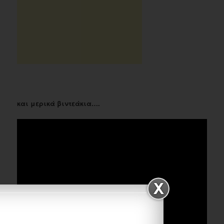
και μερικά βιντεάκια….