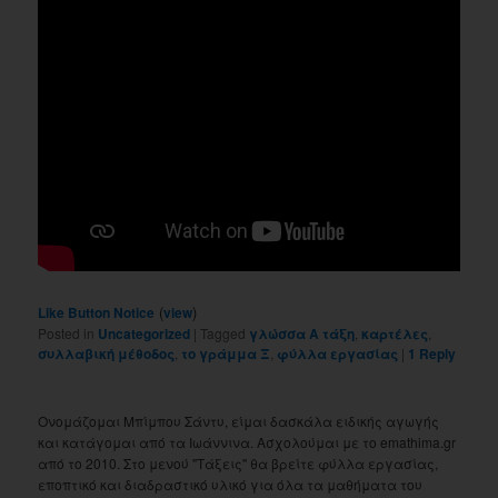
(
)
Like Button Notice
view
Posted in
Uncategorized
|
Tagged
γλώσσα Α τάξη
,
καρτέλες
,
συλλαβική μέθοδος
,
το γράμμα Ξ
,
φύλλα εργασίας
|
1
Reply
Ονομάζομαι Μπίμπου Σάντυ, είμαι δασκάλα ειδικής αγωγής
και κατάγομαι από τα Ιωάννινα. Ασχολούμαι με το emathima.gr
από το 2010. Στο μενού "Τάξεις" θα βρείτε φύλλα εργασίας,
εποπτικό και διαδραστικό υλικό για όλα τα μαθήματα του