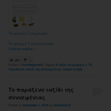
Το γράμμα Ξ (έγχρωμο)
Το γράμμα Ξ (ασπρόμαυρο)
Continue reading
→
Like
1
Posted in
Uncategorized
|
Tagged
Α τάξη
,
το γράμμα Ξ
,
Το
παράξενο ταξίδι της συννεφένιας
|
Leave a reply
Το παράξενο ταξίδι της
συννεφένιας
Posted on
December 1, 2016
by
emathima13