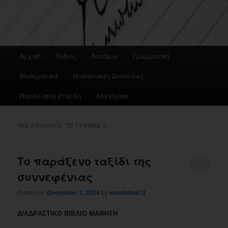
Main
Αρχική
Τάξεις
Λυσάρια
Γραμματική
menu
Μαθηματικά
Μαθησιακές Δυσκολίες
Παράλληλη στήριξη
Λογισμικά
TAG ARCHIVES:
ΤΟ ΓΡΆΜΜΑ Ξ
Το παράξενο ταξίδι της
συννεφένιας
Posted on
December 7, 2024
by
emathima13
ΔΙΑΔΡΑΣΤΙΚΟ ΒΙΒΛΙΟ ΜΑΘΗΤΗ