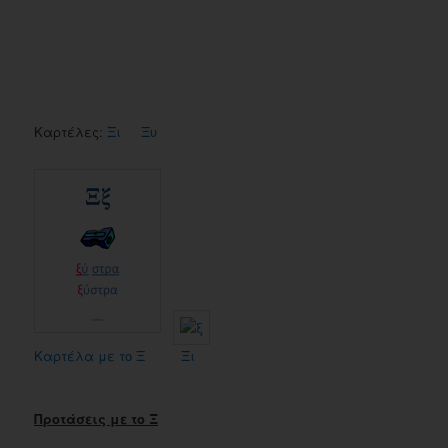
Καρτέλες:
Ξι
Ξυ
Καρτέλα με το Ξ
Ξι
Προτάσεις με το Ξ