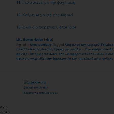
11. Γελάσαμε με την ψυχή μας
12. Χαίρε, ω χαίρε ελευθεριά
13. Όλοι διαφορετικοί, όλοι ίδιοι
(
)
Like Button Notice
view
Posted in
Uncategorized
|
Tagged
Ασφαλώς κυκλοφορώ
,
Γελάσαμ
Γλώσσα Δ τάξη
,
Δ τάξη
,
Εμένα με νοιάζει...
,
Ένα ακόμα σκαλί
αρχίζει
,
Ιστορίες παιδιών
,
όλοι διαφορετικοί όλοι ίδιοι
,
Ρώτα 
σχολείο γιορτάζει την δημοκρατία και την ελευθερία
,
φύλλο 
Δουλειά από Jooble
Εργασία για εκπαιδευτικούς
ολείο
ννίνων.