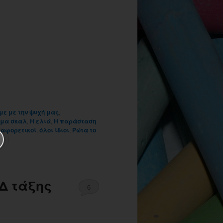
ε με την ψυχή μας
,
όμα σκαλ
,
Η ελιά
,
Η παράσταση
ιαφορετικοί
,
όλοι ίδιοι
,
Ρώτα το
Δ τάξης
6