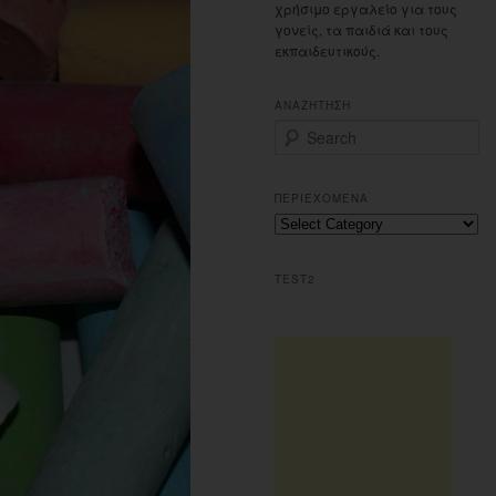
χρήσιμο εργαλείο για τους
γονείς, τα παιδιά και τους
εκπαιδευτικούς.
ΑΝΑΖΗΤΗΣΗ
S
e
a
r
ΠΕΡΙΕΧΟΜΕΝΑ
c
Περιεχομενα
h
TEST2