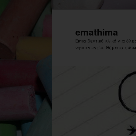
Skip
Skip
to
to
primary
secondary
emathima
content
content
Εκπαιδευτικό υλικό για όλες
νηπιαγωγείο. Θέματα ειδική