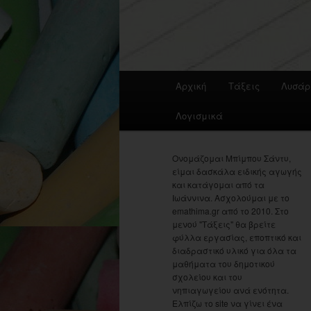
Main
Αρχική
Τάξεις
Λυσάρ
menu
Λογισμικά
Ονομάζομαι Μπίμπου Σάντυ,
είμαι δασκάλα ειδικής αγωγής
και κατάγομαι από τα
Ιωάννινα. Ασχολούμαι με το
emathima.gr από το 2010. Στο
μενού "Τάξεις" θα βρείτε
φύλλα εργασίας, εποπτικό και
διαδραστικό υλικό για όλα τα
μαθήματα του δημοτικού
σχολείου και του
νηπιαγωγείου ανά ενότητα.
Ελπίζω το site να γίνει ένα