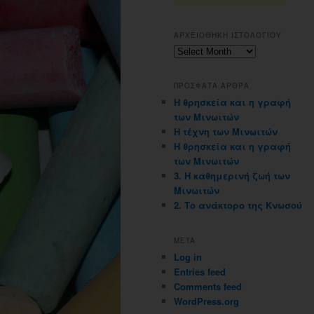
ΑΡΧΕΙΟΘΗΚΗ ΙΣΤΟΛΟΓΙΟΥ
Αρχειοθηκη
ιστολογιου
ΠΡΟΣΦΑΤΑ ΑΡΘΡΑ
Η θρησκεία και η γραφή
των Μινωιτών
Η τέχνη των Μινωιτών
Η θρησκεία και η γραφή
των Μινωιτών
3. Η καθημερινή ζωή των
Μινωιτών
2. Το ανάκτορο της Κνωσού
META
Log in
Entries feed
Comments feed
WordPress.org