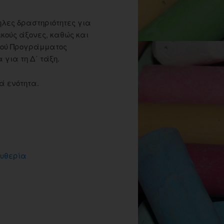
ηλες δραστηριότητες για
ικούς άξονες, καθώς και
κού ­Προγράμματος
 για τη Δ΄ τάξη.
ά ενότητα.
ευθερία