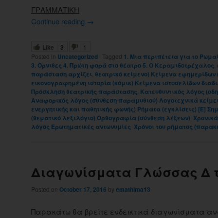
ΓΡΑΜΜΑΤΙΚΗ
Continue reading
→
Like
3
1
Posted in
Uncategorized
|
Tagged
1. Μια περιπέτεια για το Ρωμα
3. Όρνιθες 4. Πρώτη φορά στο θέατρο 5. O Κεραμιδοτρέχαλος
,
παράσταση αρχίζει
,
θεατρικό κείμενο) Κείμενα εφημερίδων
εικονογραφημένη ιστορία (κόμικ) Κείμενα ιστοσελίδων διαδ
Πρόσκληση θεατρικής παράστασης
,
Κατευθυντικός λόγος (οδ
Αναφορικός λόγος (σύνθεση παραμυθιού) Λογοτεχνικά κείμε
ενεργητικής και παθητικής φωνής) Ρήματα (εγκλίσεις) [Ε] Σημ
(θεματικό λεξιλόγιο) Oρθογραφία (σύνθεση λέξεων)
,
Χρονικά
λόγος Ερωτηματικές αντωνυμίες Χρόνοι του ρήματος (παρακ
Διαγωνίσματα Γλώσσας Δ 
Posted on
October 17, 2016
by
emathima13
Παρακάτω θα βρείτε ενδεικτικά διαγωνίσματα αν