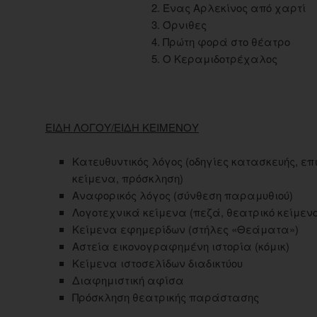
2. Ένας Αρλεκίνος από χαρτί
3. Όρνιθες
4. Πρώτη φορά στο θέατρο
5. O Κεραμιδοτρέχαλος
ΕΙΔΗ ΛΟΓΟΥ/ΕΙΔΗ ΚΕΙΜΕΝΟΥ
Κατευθυντικός λόγος (οδηγίες κατασκευής, ε
κείμενα, πρόσκληση)
Αναφορικός λόγος (σύνθεση παραμυθιού)
Λογοτεχνικά κείμενα (πεζά, θεατρικό κείμενο
Κείμενα εφημερίδων (στήλες «Θεάματα»)
Aστεία εικονογραφημένη ιστορία (κόμικ)
Κείμενα ιστοσελίδων διαδικτύου
Διαφημιστική αφίσα
Πρόσκληση θεατρικής παράστασης