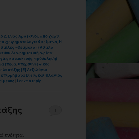
ίο 2. Ένας Αρλεκίνος από χαρτί
επιχειρηματολογικά κείμενα
,
Η
 (στήλες «Θεάματα») Aστεία
ικτύου Διαφημιστική αφίσα
ηγίες κατασκευής
,
πρόσκληση)
να (πεζά
,
υπερσυντέλικος
εία στίξης [Ε] Λεξιλόγιο
 επιρρήματα Ευθύς και πλάγιος
είμενος
|
Leave a reply
τάξης
1
ά ενότητα.