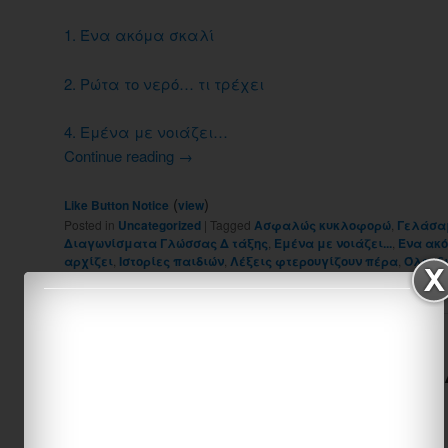
1. Ένα ακόμα σκαλί
2. Ρώτα το νερό… τι τρέχει
4. Εμένα με νοιάζει…
Continue reading
→
(
)
Like Button Notice
view
Posted in
Uncategorized
|
Tagged
Ασφαλώς κυκλοφορώ
,
Γελάσαμ
Διαγωνίσματα Γλώσσας Δ τάξης
,
Εμένα με νοιάζει...
,
Ένα ακ
αρχίζει
,
Ιστορίες παιδιών
,
Λέξεις φτερουγίζουν πέρα
,
Όλοι δ
νερό... τι τρέχει
,
ταξιδεύουν στον αγέρα
|
1
Reply
Φύλλα εργασίας Γλώσσας 
Δημοτικού
Posted on
December 26, 2012
by
emathima13