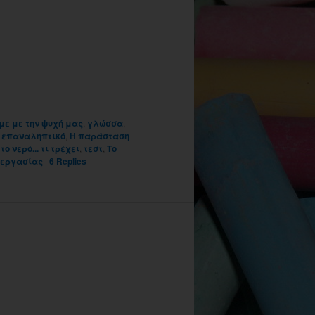
ε με την ψυχή μας
,
γλώσσα
,
,
επαναληπτικό
,
Η παράσταση
το νερό... τι τρέχει
,
τεστ
,
Το
εργασίας
|
6
Replies