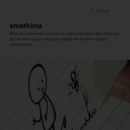
Skip
Skip
to
to
Sear
primary
secondary
content
content
emathima
Εκπαιδευτικό υλικό για όλες τις τάξεις του δημοτικού σχολείου
και το νηπιαγωγείο. Θέματα ειδικής και διαπολιτισμικής
εκπαίδευσης.