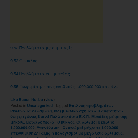
9.52 Προβλήματα με συμμιγείς
9.53 O κύκλος
9.54 Προβλήματα γεωμετρίας
9.55 Γνωριμία με τους αριθμούς 1.000.000.000 και άνω
(
)
Like Button Notice
view
Posted in
Uncategorized
|
Tagged
Eπίλυση προβλημάτων
,
Iσοδύναμα κλάσματα
,
Iσοεμβαδικά σχήματα
,
Kαθετότητα -
ύψη τριγώνου
,
Kοινά Πολλαπλάσια E.K.Π.
,
Mονάδες μέτρησης
μήκους: μετατροπές (α)
,
O κύκλος
,
Oι αριθμοί μέχρι το
1.000.000.000
,
Yπενθύμιση - Oι αριθμοί μέχρι το 1.000.000
,
Yπενθύμιση Δ' Tάξης
,
Yπολογισμοί με μεγάλους αριθμούς
,