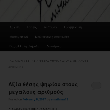
Main
Αρχική
Τάξεις
Λυσάρια
Γραμματική
menu
Μαθηματικά
Μαθησιακές Δυσκολίες
Παράλληλη στήριξη
Λογισμικά
TAG ARCHIVES:
ΑΞΊΑ ΘΈΣΗΣ ΨΗΦΊΟΥ ΣΤΟΥΣ ΜΕΓΆΛΟΥΣ
ΑΡΙΘΜΟΎΣ
Αξία θέσης ψηφίου στους
μεγάλους αριθμούς
Posted on
February 8, 2017
by
emathima13
ΔΙΑΔΡΑΣΤΙΚΟ ΒΙΒΛΙΟ ΜΑΘΗΤΗ