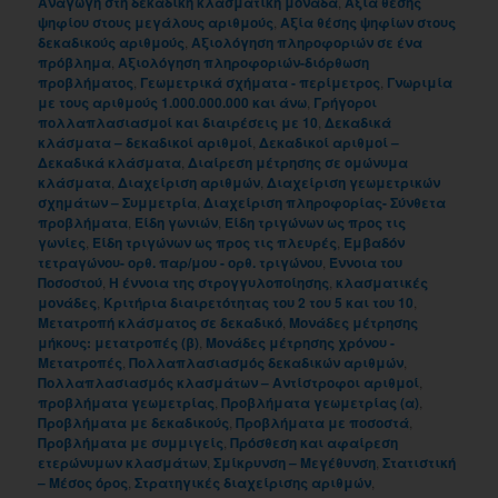
Αναγωγή στη δεκαδική κλασματική μονάδα
,
Αξία θέσης
ψηφίου στους μεγάλους αριθμούς
,
Αξία θέσης ψηφίων στους
δεκαδικούς αριθμούς
,
Αξιολόγηση πληροφοριών σε ένα
πρόβλημα
,
Αξιολόγηση πληροφοριών-διόρθωση
προβλήματος
,
Γεωμετρικά σχήματα - περίμετρος
,
Γνωριμία
με τους αριθμούς 1.000.000.000 και άνω
,
Γρήγοροι
πολλαπλασιασμοί και διαιρέσεις με 10
,
Δεκαδικά
κλάσματα – δεκαδικοί αριθμοί
,
Δεκαδικοί αριθμοί –
Δεκαδικά κλάσματα
,
Διαίρεση μέτρησης σε ομώνυμα
κλάσματα
,
Διαχείριση αριθμών
,
Διαχείριση γεωμετρικών
σχημάτων – Συμμετρία
,
Διαχείριση πληροφορίας- Σύνθετα
προβλήματα
,
Είδη γωνιών
,
Είδη τριγώνων ως προς τις
γωνίες
,
Είδη τριγώνων ως προς τις πλευρές
,
Εμβαδόν
τετραγώνου- ορθ. παρ/μου - ορθ. τριγώνου
,
Έννοια του
Ποσοστού
,
Η έννοια της στρογγυλοποίησης
,
κλασματικές
μονάδες
,
Κριτήρια διαιρετότητας του 2 του 5 και του 10
,
Μετατροπή κλάσματος σε δεκαδικό
,
Μονάδες μέτρησης
μήκους: μετατροπές (β)
,
Μονάδες μέτρησης χρόνου -
Μετατροπές
,
Πολλαπλασιασμός δεκαδικών αριθμών
,
Πολλαπλασιασμός κλασμάτων – Αντίστροφοι αριθμοί
,
προβλήματα γεωμετρίας
,
Προβλήματα γεωμετρίας (α)
,
Προβλήματα με δεκαδικούς
,
Προβλήματα με ποσοστά
,
Προβλήματα με συμμιγείς
,
Πρόσθεση και αφαίρεση
ετερώνυμων κλασμάτων
,
Σμίκρυνση – Μεγέθυνση
,
Στατιστική
– Μέσος όρος
,
Στρατηγικές διαχείρισης αριθμών
,