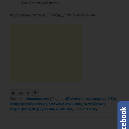
μίας δραστηριότητας
πηγή:
Μαθηματικά Ε τάξης, βιβλίο δασκάλου
Like
2
Posted in
Uncategorized
|
Tagged
αξία θέσης των ψηφίων
,
Αξία
θέσης ψηφίου στους μεγάλους αριθμούς
,
διάταξη και
παρεμβολή σε μεγάλους αριθμούς
|
Leave a reply