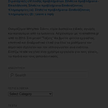
Στρατηγικές επίλυσης προβλημάτων
,
Σύνθετα προβλήματα -
Επαλήθευση
,
Σύνθετα προβλήματα-Συνδυάζοντας
πληροφορίες (α)
,
Σύνθετα προβλήματα–Συνδυάζοντας
πληροφορίες (β)
|
Leave a reply
Ονομάζομαι Μπίμπου Σάντυ, είμαι δασκάλα ειδικής αγωγής
και κατάγομαι από τα Ιωάννινα. Ασχολούμαι με το emathima.gr
από το 2010. Στο μενού "Τάξεις" θα βρείτε φύλλα εργασίας,
εποπτικό και διαδραστικό υλικό για όλα τα μαθήματα του
δημοτικού σχολείου και του νηπιαγωγείου ανά ενότητα.
Ελπίζω το site να γίνει ένα χρήσιμο εργαλείο για τους γονείς,
τα παιδιά και τους εκπαιδευτικούς.
ΑΝΑΖΗΤΗΣΗ
S
e
a
r
ΠΕΡΙΕΧΟΜΕΝΑ
c
Περιεχομενα
h
TEST2