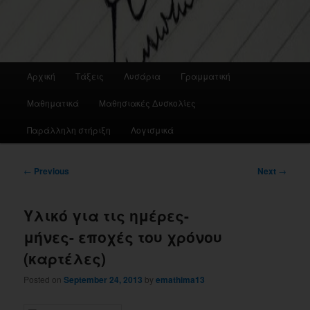
Main
Αρχική
Τάξεις
Λυσάρια
Γραμματική
menu
Μαθηματικά
Μαθησιακές Δυσκολίες
Παράλληλη στήριξη
Λογισμικά
Post
←
Previous
Next
→
navigation
Υλικό για τις ημέρες-
μήνες- εποχές του χρόνου
(καρτέλες)
Posted on
September 24, 2013
by
emathima13