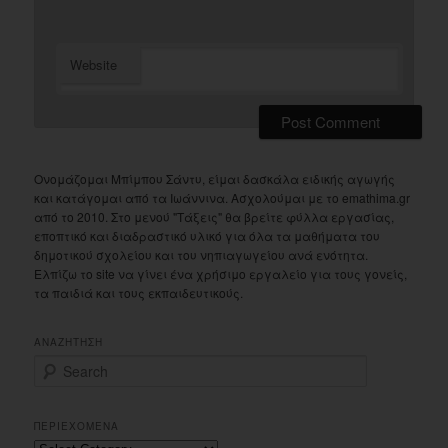
Website
Ονομάζομαι Μπίμπου Σάντυ, είμαι δασκάλα ειδικής αγωγής
και κατάγομαι από τα Ιωάννινα. Ασχολούμαι με το emathima.gr
από το 2010. Στο μενού "Τάξεις" θα βρείτε φύλλα εργασίας,
εποπτικό και διαδραστικό υλικό για όλα τα μαθήματα του
δημοτικού σχολείου και του νηπιαγωγείου ανά ενότητα.
Ελπίζω το site να γίνει ένα χρήσιμο εργαλείο για τους γονείς,
τα παιδιά και τους εκπαιδευτικούς.
ΑΝΑΖΗΤΗΣΗ
S
e
a
r
ΠΕΡΙΕΧΟΜΕΝΑ
c
Περιεχομενα