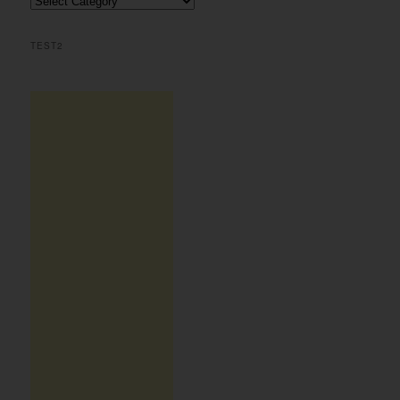
h
TEST2