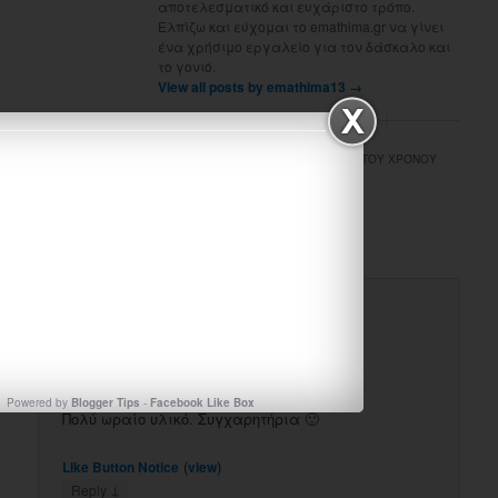
αποτελεσματικό και ευχάριστο τρόπο.
Ελπίζω και εύχομαι το emathima.gr να γίνει
ένα χρήσιμο εργαλείο για τον δάσκαλο και
το γονιό.
View all posts by emathima13
→
3 THOUGHTS ON “
ΥΛΙΚΌ ΓΙΑ ΤΙΣ ΗΜΈΡΕΣ-ΜΉΝΕΣ- ΕΠΟΧΈΣ ΤΟΥ ΧΡΌΝΟΥ
(ΚΑΡΤΈΛΕΣ)
”
Pingback:
Ο χρόνος | e-mathima
Justyna
on
March 6, 2018 at 10:14 pm
said:
Powered by
Blogger Tips
-
Facebook Like Box
Πολύ ωραίο υλικό. Συγχαρητήρια 🙂
(
)
Like Button Notice
view
↓
Reply