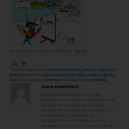
Οι εποχές και οι μήνες του έτους (jele.gr)
Like
This entry was posted in
Διακόσμηση τάξης
,
Εποχές
,
Καρτέλες
,
Νηπιαγωγείο
and tagged
διακόσμηση τάξης
,
εποχές
,
ημέρες
,
καρτέλες
,
μήνες
by
emathima13
. Bookmark the
permalink
.
About emathima13
Είμαι δασκάλα ειδικής αγωγής και
κατάγομαι από τα Ιωάννινα. Σκοπός αυτού
του site είναι να μπορώ να μοιραστώ
εκπαιδευτικό υλικό και ιδέες με γονείς και
συναδέλφους, προκειμένου να
εκπαιδεύσουμε τα παιδιά και να τους
παρέχουμε δεξιότητες και γνώσεις με πιο