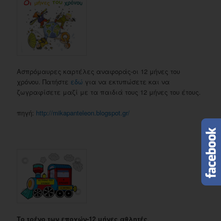
Ασπρόμαυρες καρτέλες αναφοράς-οι 12 μήνες του
χρόνου. Πατήστε
εδώ
για να εκτυπώσετε και να
ζωγραφίσετε μαζί με τα παιδιά τους 12 μήνες του έτους.
πηγή:
http://mikapanteleon.blogspot.gr/
Το τρένο των εποχών-12 μήνες αθλητές
.