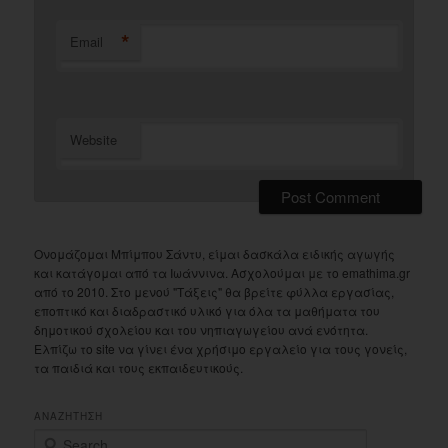
*
Email
Website
Ονομάζομαι Μπίμπου Σάντυ, είμαι δασκάλα ειδικής αγωγής
και κατάγομαι από τα Ιωάννινα. Ασχολούμαι με το emathima.gr
από το 2010. Στο μενού "Τάξεις" θα βρείτε φύλλα εργασίας,
εποπτικό και διαδραστικό υλικό για όλα τα μαθήματα του
δημοτικού σχολείου και του νηπιαγωγείου ανά ενότητα.
Ελπίζω το site να γίνει ένα χρήσιμο εργαλείο για τους γονείς,
τα παιδιά και τους εκπαιδευτικούς.
ΑΝΑΖΗΤΗΣΗ
S