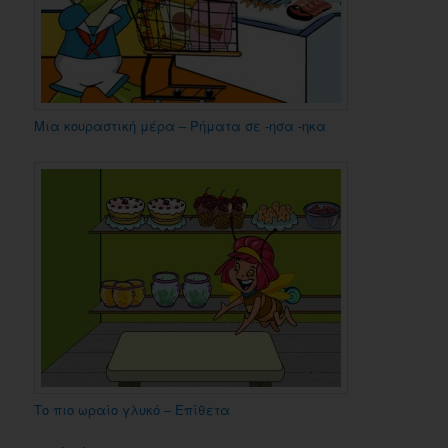
Μια κουραστική μέρα – Ρήματα σε -ησα -ηκα
Το πιο ωραίο γλυκό – Επίθετα