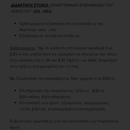
ΔΙΔΑΚΤΙΚΟΙ ΣΤΟΧΟΙ
(ΟΡΘΟΓΡΑΦΙΚΗ ΕΠΙΣΗΜΑΝΣΗ ΤΟΥ
ΑΟΡΙΣΤΟΥ –
ΙΣΑ, -ΗΣΑ
)
Ορθογραφική εξάσκηση στις καταλήξεις του
Αορίστου -ησα, -ισα
Εξάσκηση σε αντίθετα επίθετα.
Ορθογραφία:
1η.
Οι μαθητές επιλέγουν ομαδικά ένα
βιβλίο και μαθαίνουν να γράφουν τα στοιχεία του, όπως
στην άσκηση στη σ. 59 του Β.Μ. Πρέπει να δοθεί βαρύτητα
στις λέξεις
συγγραφέας
και
τίτλος.
2η.
Συνάντησα την κουκουβάγια. Μου χάρισε ένα βιβλίο.
Επισήμανση της οικογένειας λέξεων : βιβλίο,
βιβλιοθήκη, βιβλιοθηκάριος.
Κατανόηση των όρων : εξώφυλλο, συγγραφέας,
τίτλος βιβλίου, εικονογράφος-εικονογράφηση.
Ενδεικτικές ερωτήσεις για την κατανόηση των παραπάνω
όρων: