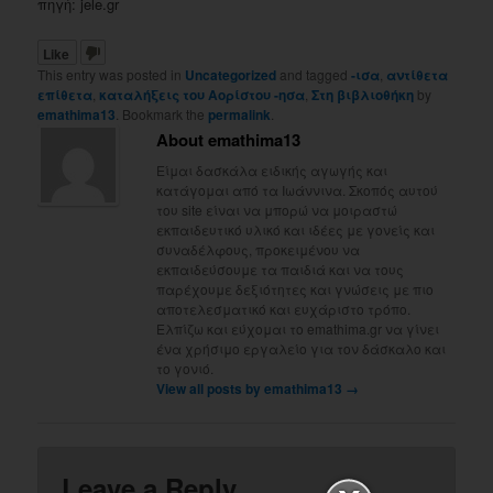
πηγή: jele.gr
Like
This entry was posted in
Uncategorized
and tagged
-ισα
,
αντίθετα
επίθετα
,
καταλήξεις του Αορίστου -ησα
,
Στη βιβλιοθήκη
by
emathima13
. Bookmark the
permalink
.
About emathima13
Είμαι δασκάλα ειδικής αγωγής και
κατάγομαι από τα Ιωάννινα. Σκοπός αυτού
του site είναι να μπορώ να μοιραστώ
εκπαιδευτικό υλικό και ιδέες με γονείς και
συναδέλφους, προκειμένου να
εκπαιδεύσουμε τα παιδιά και να τους
παρέχουμε δεξιότητες και γνώσεις με πιο
αποτελεσματικό και ευχάριστο τρόπο.
Ελπίζω και εύχομαι το emathima.gr να γίνει
ένα χρήσιμο εργαλείο για τον δάσκαλο και
το γονιό.
View all posts by emathima13
→
Leave a Reply