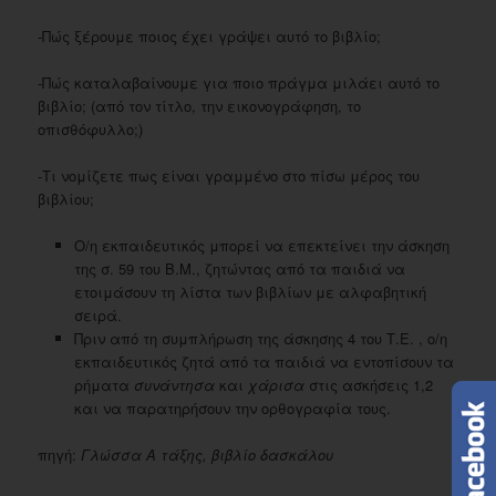
-Πώς ξέρουμε ποιος έχει γράψει αυτό το βιβλίο;
-Πώς καταλαβαίνουμε για ποιο πράγμα μιλάει αυτό το
βιβλίο; (από τον τίτλο, την εικονογράφηση, το
οπισθόφυλλο;)
-Τι νομίζετε πως είναι γραμμένο στο πίσω μέρος του
βιβλίου;
Ο/η εκπαιδευτικός μπορεί να επεκτείνει την άσκηση
της σ. 59 του Β.Μ., ζητώντας από τα παιδιά να
ετοιμάσουν τη λίστα των βιβλίων με αλφαβητική
σειρά.
Πριν από τη συμπλήρωση της άσκησης 4 του Τ.Ε. , ο/η
εκπαιδευτικός ζητά από τα παιδιά να εντοπίσουν τα
ρήματα
συνάντησα
και
χάρισα
στις ασκήσεις 1,2
και να παρατηρήσουν την ορθογραφία τους.
πηγή:
Γλώσσα Α τάξης, βιβλίο δασκάλου