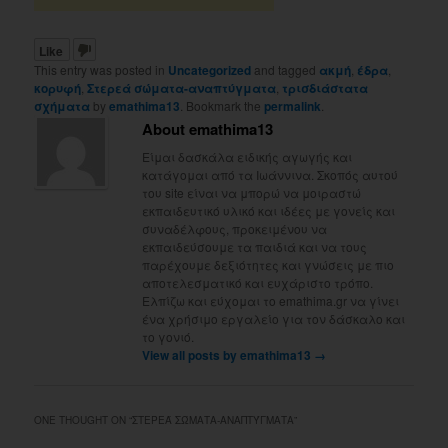
Like
This entry was posted in
Uncategorized
and tagged
ακμή
,
έδρα
,
κορυφή
,
Στερεά σώματα-αναπτύγματα
,
τρισδιάστατα
σχήματα
by
emathima13
. Bookmark the
permalink
.
About emathima13
Είμαι δασκάλα ειδικής αγωγής και
κατάγομαι από τα Ιωάννινα. Σκοπός αυτού
του site είναι να μπορώ να μοιραστώ
εκπαιδευτικό υλικό και ιδέες με γονείς και
συναδέλφους, προκειμένου να
εκπαιδεύσουμε τα παιδιά και να τους
παρέχουμε δεξιότητες και γνώσεις με πιο
αποτελεσματικό και ευχάριστο τρόπο.
Ελπίζω και εύχομαι το emathima.gr να γίνει
ένα χρήσιμο εργαλείο για τον δάσκαλο και
το γονιό.
View all posts by emathima13
→
ONE THOUGHT ON “
ΣΤΕΡΕΆ ΣΏΜΑΤΑ-ΑΝΑΠΤΎΓΜΑΤΑ
”