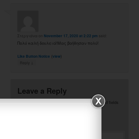
Στεργιάνα
on
November 17, 2020 at 2:22 pm
said:
Πολύ καλή δουλειά!Μας βοήθησαν πολύ!
(
)
Like Button Notice
view
↓
Reply
Leave a Reply
Your email address will not be published.
Required fields
*
are marked
*
Comment