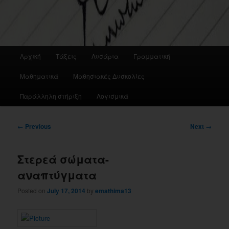
Main
Αρχική
Τάξεις
Λυσάρια
Γραμματική
menu
Μαθηματικά
Μαθησιακές Δυσκολίες
Παράλληλη στήριξη
Λογισμικά
Post
←
Previous
Next
→
navigation
Στερεά σώματα-
αναπτύγματα
Posted on
July 17, 2014
by
emathima13