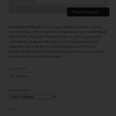
Ονομάζομαι Μπίμπου Σάντυ, είμαι δασκάλα ειδικής αγωγής
και κατάγομαι από τα Ιωάννινα. Ασχολούμαι με το emathima.gr
από το 2010. Στο μενού "Τάξεις" θα βρείτε φύλλα εργασίας,
εποπτικό και διαδραστικό υλικό για όλα τα μαθήματα του
δημοτικού σχολείου και του νηπιαγωγείου ανά ενότητα.
Ελπίζω το site να γίνει ένα χρήσιμο εργαλείο για τους γονείς,
τα παιδιά και τους εκπαιδευτικούς.
ΑΝΑΖΗΤΗΣΗ
S
e
a
r
ΠΕΡΙΕΧΟΜΕΝΑ
c
Περιεχομενα
h
TEST2