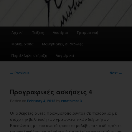
Main
Αρχική
Τάξεις
Λυσάρια
Γραμματική
menu
Μαθηματικά
Μαθησιακές Δυσκολίες
Παράλληλη στήριξη
Λογισμικά
Post
←
Previous
Next
→
navigation
Προγραφικές ασκήσεις 4
Posted on
February 4, 2015
by
emathima13
Οι ασκήσεις αυτές πραγματοποιούνται σε παιδάκια με
στόχο την βελτίωση των γραφοκινητικών δεξιοτήτων.
Κρατώντας με τον σωστό τρόπο το μολύβι, το παιδί πρέπει
να ακολουθήσει τα πλαίσια ή τις τελείες προκειμένου να