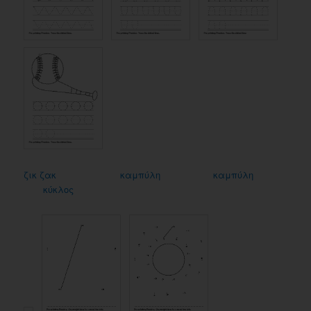
ζικ ζακ
καμπύλη
καμπύλη
κύκλος