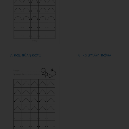
7. καμπύλη κάτω
8. καμπύλη πάνω