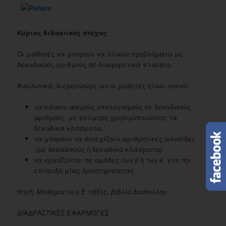
Κύριος διδακτικός στόχος
Οι μαθητές να μπορούν να λύνουν προβλήματα με
δεκαδικούς αριθμούς σε διαφορετικά πλαίσια.
Αναλυτικά, διερευνούμε αν οι μαθητές είναι ικανοί:
να κάνουν νοερούς υπολογισμούς σε δεκαδικούς
αριθμούς με εκτίμηση χρησιμοποιώντας τα
δεκαδικά κλάσματα,
να μπορούν να συνεχίζουν αριθμητικές αλυσίδες
(με δεκαδικούς ή δεκαδικά κλάσματα)
να εργάζονται σε ομάδες των 2 ή των 4 για την
επίτευξη μίας δραστηριότητας
πηγή:
Μαθηματικά Ε τάξης, βιβλίο δασκάλου
ΔΙΑΔΡΑΣΤΙΚΕΣ ΕΦΑΡΜΟΓΕΣ