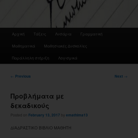
Main
Αρχική
Τάξεις
Λυσάρια
Γραμματική
menu
Μαθηματικά
Μαθησιακές Δυσκολίες
Παράλληλη στήριξη
Λογισμικά
Post
←
Previous
Next
→
navigation
Προβλήματα με
δεκαδικούς
Posted on
February 13, 2017
by
emathima13
ΔΙΑΔΡΑΣΤΙΚΟ ΒΙΒΛΙΟ ΜΑΘΗΤΗ