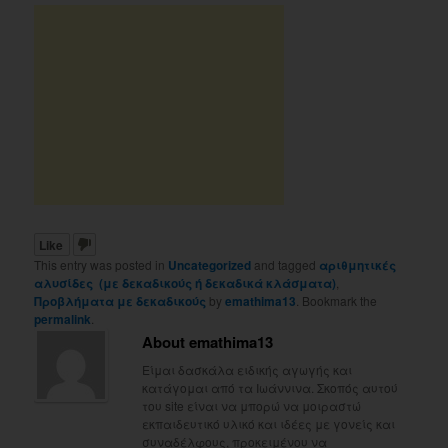
Like
This entry was posted in
Uncategorized
and tagged
αριθμητικές
αλυσίδες (με δεκαδικούς ή δεκαδικά κλάσματα)
,
Προβλήματα με δεκαδικούς
by
emathima13
. Bookmark the
permalink
.
About emathima13
Είμαι δασκάλα ειδικής αγωγής και
κατάγομαι από τα Ιωάννινα. Σκοπός αυτού
του site είναι να μπορώ να μοιραστώ
εκπαιδευτικό υλικό και ιδέες με γονείς και
συναδέλφους, προκειμένου να