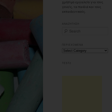
χρήσιμο εργαλείο για τους
γονείς, τα παιδιά και τους
εκπαιδευτικούς.
ΑΝΑΖΗΤΗΣΗ
S
e
a
r
ΠΕΡΙΕΧΟΜΕΝΑ
c
Περιεχομενα
h
TEST2