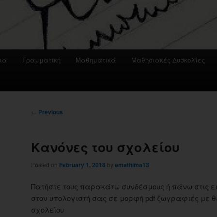
ια
Γραμματική
Μαθηματικά
Μαθησιακές Δυσκολίες
Post
←
Previous
navigation
Κανόνες του σχολείου
Posted on
February 1, 2018
by
emathima13
Πατήστε τους παρακάτω συνδέσμους ή πάνω στις ε
στον υπολογιστή σας σε μορφή pdf ζωγραφιές με θ
σχολείου