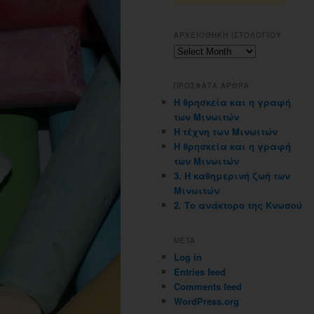
ΑΡΧΕΙΟΘΗΚΗ ΙΣΤΟΛΟΓΙΟΥ
Αρχειοθηκη
ιστολογιου
ΠΡΟΣΦΑΤΑ ΑΡΘΡΑ
Η θρησκεία και η γραφή
των Μινωιτών
Η τέχνη των Μινωιτών
Η θρησκεία και η γραφή
των Μινωιτών
3. Η καθημερινή ζωή των
Μινωιτών
2. Το ανάκτορο της Κνωσού
META
Log in
Entries feed
Comments feed
WordPress.org