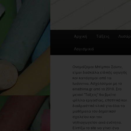
Main
Αρχική
Τάξεις
Λυσάρ
menu
Λογισμικά
Ονομάζομαι Μπίμπου Σάντυ,
είμαι δασκάλα ειδικής αγωγής
και κατάγομαι από τα
Ιωάννινα. Ασχολούμαι με το
emathima.gr από το 2010. Στο
μενού "Τάξεις" θα βρείτε
φύλλα εργασίας, εποπτικό και
διαδραστικό υλικό για όλα τα
μαθήματα του δημοτικού
σχολείου και του
νηπιαγωγείου ανά ενότητα.
Ελπίζω το site να γίνει ένα