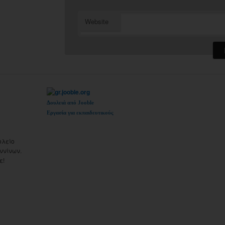
Website
Δουλειά από Jooble
Εργασία για εκπαιδευτικούς
ολείο
ννίνων.
ε!