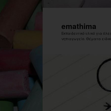
Skip
to
primary
emathima
content
Εκπαιδευτικό υλικό για όλες
νηπιαγωγείο. Θέματα ειδική