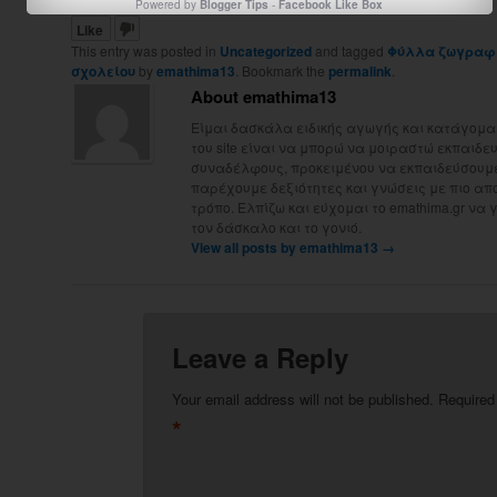
Powered by
Blogger Tips
-
Facebook Like Box
Like
This entry was posted in
Uncategorized
and tagged
Φύλλα ζωγραφικ
σχολείου
by
emathima13
. Bookmark the
permalink
.
About emathima13
Είμαι δασκάλα ειδικής αγωγής και κατάγομαι
του site είναι να μπορώ να μοιραστώ εκπαιδευτ
συναδέλφους, προκειμένου να εκπαιδεύσουμε 
παρέχουμε δεξιότητες και γνώσεις με πιο απ
τρόπο. Ελπίζω και εύχομαι το emathima.gr να 
τον δάσκαλο και το γονιό.
View all posts by emathima13
→
Leave a Reply
Your email address will not be published.
Required
*