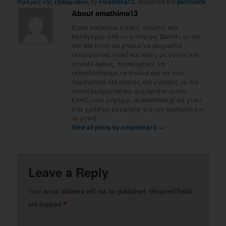
Ημέρες της εβδομάδας
by
emathima13
. Bookmark the
permalink
.
About emathima13
Είμαι δασκάλα ειδικής αγωγής και
κατάγομαι από τα Ιωάννινα. Σκοπός αυτού
του site είναι να μπορώ να μοιραστώ
εκπαιδευτικό υλικό και ιδέες με γονείς και
συναδέλφους, προκειμένου να
εκπαιδεύσουμε τα παιδιά και να τους
παρέχουμε δεξιότητες και γνώσεις με πιο
αποτελεσματικό και ευχάριστο τρόπο.
Ελπίζω και εύχομαι το emathima.gr να γίνει
ένα χρήσιμο εργαλείο για τον δάσκαλο και
το γονιό.
View all posts by emathima13
→
Leave a Reply
Your email address will not be published.
Required fields
*
are marked