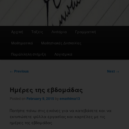
Main
Αρχική
Τάξεις
Λυσάρια
Γραμματική
menu
Μαθηματικά
Μαθησιακές Δυσκολίες
Παράλληλη στήριξη
Λογισμικά
Post
←
Previous
Next
→
navigation
Ημέρες της εβδομάδας
Posted on
February 9, 2015
by
emathima13
Πατήστε πάνω στις εικόνες για να κατεβάσετε και να
εκτυπώσετε φύλλα εργασίας και καρτέλες με τις
ημέρες της εβδομάδας