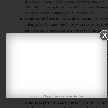
πρόσωπα, ζώα, πράγματα, περιστατικά, κλπ, (
ο Παρθενώνας, η Ιλιάδα, οι Ολυμπιακοί Αγώνες 
Μάρτης, ο Πρωθυπουργός, ο Επιτάφιος).
τα
κοινά ονόματα
είναι αυτά που περιγράφο
είδος (σύνολο ομοειδών) πραγμάτων, (π.χ. άνθ
επιπρόσθετα λέγονται και
συγκεκριμένα ου
που αναφέρονται σε ιδιότητα ή κατάσταση, (π
χαρά κ.λπ.) τα οποία επιπρόσθετα λέγονται 
ουσιαστικά
.
τα
περιληπτικά ουσιαστικά
, που υποδηλώνο
ομοίων πραγμάτων, (π.χ. στρατός, στόλος, λαός
Διάκριση κατά γένος [
Επεξεργασία
]
Τα κύρια και τα κοινά (συγκεκριμένα και αφηρημ
διακρίνονται σε τρία
γένη
: αρσενικά, θηλυκά, και
γένη τα ουσιαστικά χαρακτηρίζονται επιπλέον σε:
Powered by
Blogger Tips
-
Facebook Like Box
ισοσύλλαβα
όταν διατηρούν ίσο αριθμό συλλ