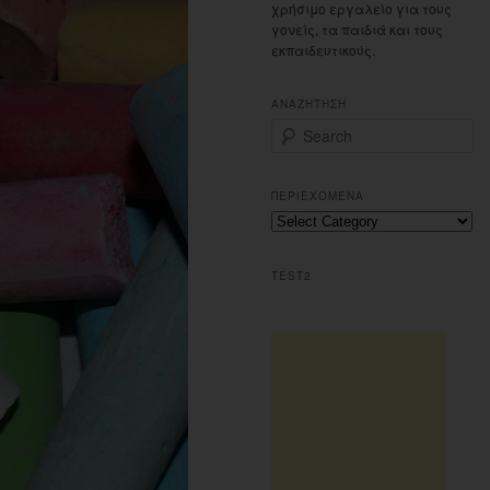
χρήσιμο εργαλείο για τους
γονείς, τα παιδιά και τους
εκπαιδευτικούς.
ΑΝΑΖΗΤΗΣΗ
S
e
a
r
ΠΕΡΙΕΧΟΜΕΝΑ
c
Περιεχομενα
h
TEST2