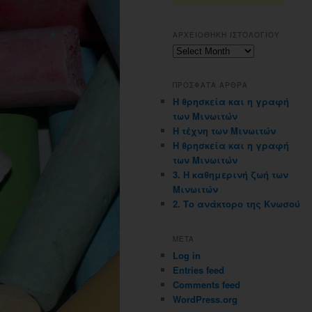
ΑΡΧΕΙΟΘΗΚΗ ΙΣΤΟΛΟΓΙΟΥ
Αρχειοθηκη
ιστολογιου
ΠΡΟΣΦΑΤΑ ΑΡΘΡΑ
Η θρησκεία και η γραφή
των Μινωιτών
Η τέχνη των Μινωιτών
Η θρησκεία και η γραφή
των Μινωιτών
3. Η καθημερινή ζωή των
Μινωιτών
2. Το ανάκτορο της Κνωσού
META
Log in
Entries feed
Comments feed
WordPress.org