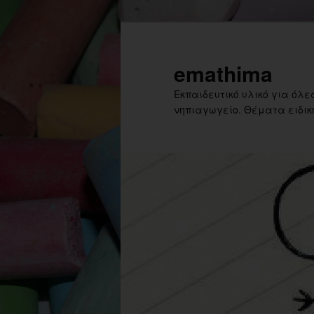
Skip
to
primary
emathima
content
Εκπαιδευτικό υλικό για όλες
νηπιαγωγείο. Θέματα ειδική