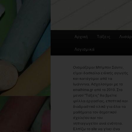
Main
Αρχική
Τάξεις
Λυσάρ
menu
Λογισμικά
Ονομάζομαι Μπίμπου Σάντυ,
είμαι δασκάλα ειδικής αγωγής
και κατάγομαι από τα
Ιωάννινα. Ασχολούμαι με το
emathima.gr από το 2010. Στο
μενού "Τάξεις" θα βρείτε
φύλλα εργασίας, εποπτικό και
διαδραστικό υλικό για όλα τα
μαθήματα του δημοτικού
σχολείου και του
νηπιαγωγείου ανά ενότητα.
Ελπίζω το site να γίνει ένα