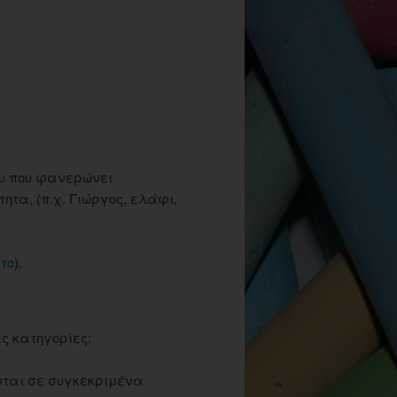
υ
που φανερώνει
ητα, (π.χ. Γιώργος, ελάφι,
το
).
ς κατηγορίες:
νται σε συγκεκριμένα