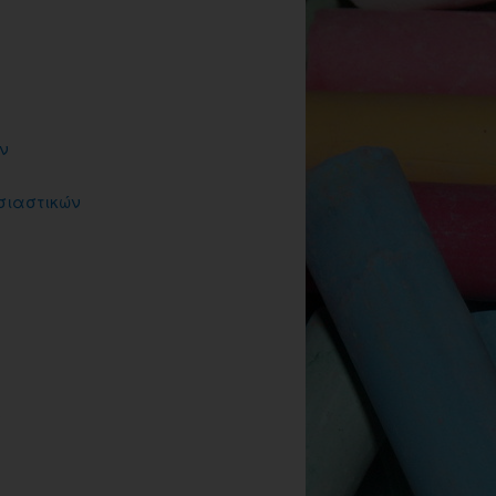
ν
υσιαστικών
ν