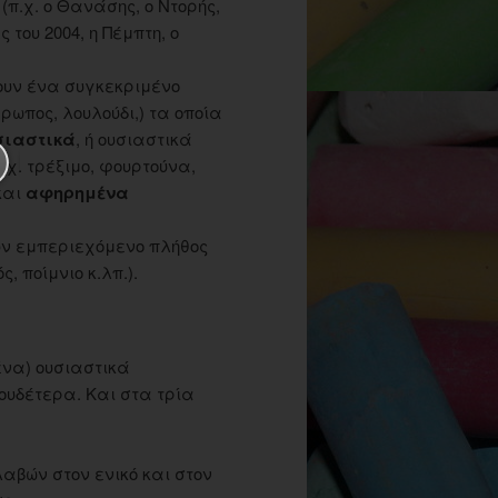
π.χ. ο Θανάσης, ο Ντορής,
του 2004, η Πέμπτη, ο
υν ένα συγκεκριμένο
ρωπος, λουλούδι,) τα οποία
σιαστικά
, ή ουσιαστικά
.χ. τρέξιμο, φουρτούνα,
και
αφηρημένα
υν εμπεριεχόμενο πλήθος
, ποίμνιο κ.λπ.).
ένα) ουσιαστικά
 ουδέτερα. Και στα τρία
αβών στον ενικό και στον