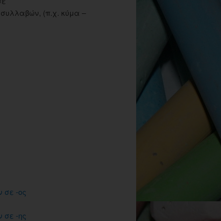
σε
συλλαβών, (π.χ. κύμα –
 σε -ος
 σε -ης