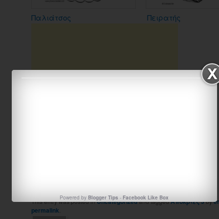
Παλιάτσος
Πειρατής
Like
Powered by
Blogger Tips
-
Facebook Like Box
This entry was posted in
Uncategorized
and tagged
Απόκριες 3
by
e
permalink
.