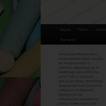
Main
Αρχική
Τάξεις
Λυσάρ
menu
Λογισμικά
Ονομάζομαι Μπίμπου Σάντυ,
είμαι δασκάλα ειδικής αγωγής
και κατάγομαι από τα
Ιωάννινα. Ασχολούμαι με το
emathima.gr από το 2010. Στο
μενού "Τάξεις" θα βρείτε
φύλλα εργασίας, εποπτικό και
διαδραστικό υλικό για όλα τα
μαθήματα του δημοτικού
σχολείου και του
νηπιαγωγείου ανά ενότητα.
Ελπίζω το site να γίνει ένα