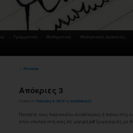
ια
Γραμματική
Μαθηματικά
Μαθησιακές Δυσκολίες
Post
←
Previous
navigation
Απόκριες 3
Posted on
February 8, 2018
by
emathima13
Πατήστε τους παρακάτω συνδέσμους ή πάνω στις ε
στον υπολογιστή σας σε μορφή pdf ζωγραφιές με θ