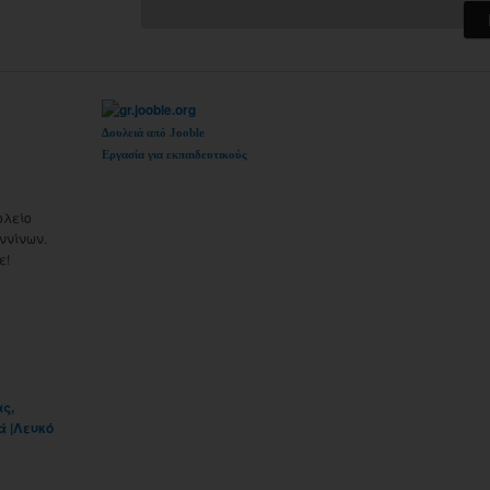
Δουλειά από Jooble
Εργασία για εκπαιδευτικούς
ολείο
ννίνων.
ε!