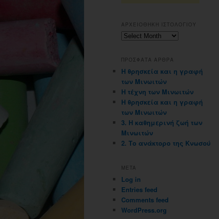
ΑΡΧΕΙΟΘΗΚΗ ΙΣΤΟΛΟΓΙΟΥ
Αρχειοθηκη
ιστολογιου
ΠΡΟΣΦΑΤΑ ΑΡΘΡΑ
Η θρησκεία και η γραφή
των Μινωιτών
Η τέχνη των Μινωιτών
Η θρησκεία και η γραφή
των Μινωιτών
3. Η καθημερινή ζωή των
Μινωιτών
2. Το ανάκτορο της Κνωσού
META
Log in
Entries feed
Comments feed
WordPress.org