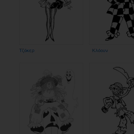
Τζόκερ
Κλόουν