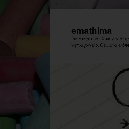
Skip
to
primary
emathima
content
Εκπαιδευτικό υλικό για όλες
νηπιαγωγείο. Θέματα ειδική