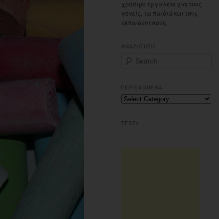
χρήσιμο εργαλείο για τους
γονείς, τα παιδιά και τους
εκπαιδευτικούς.
ΑΝΑΖΗΤΗΣΗ
S
e
a
r
ΠΕΡΙΕΧΟΜΕΝΑ
c
Περιεχομενα
h
TEST2