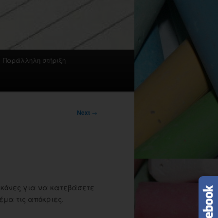
Παράλληλη στήριξη
Next
→
ικόνες για να κατεβάσετε
έμα τις απόκριες.