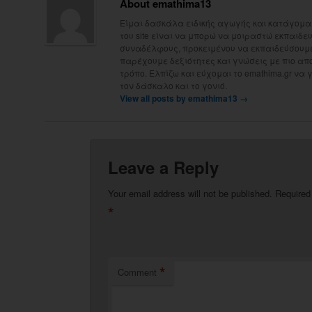
About emathima13
Είμαι δασκάλα ειδικής αγωγής και κατάγομαι
του site είναι να μπορώ να μοιραστώ εκπαιδευτ
συναδέλφους, προκειμένου να εκπαιδεύσουμε 
παρέχουμε δεξιότητες και γνώσεις με πιο απ
τρόπο. Ελπίζω και εύχομαι το emathima.gr να 
τον δάσκαλο και το γονιό.
View all posts by emathima13
→
Leave a Reply
Your email address will not be published.
Required
*
*
Comment