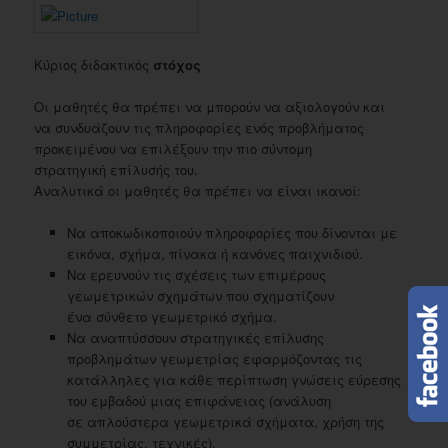
Κύριος διδακτικός
στόχος
Oι μαθητές θα πρέπει να μπορούν να αξιολογούν και
να συνδυάζουν τις πληροφορίες ενός προβλήματος
προκειμένου να επιλέξουν την πιο σύντομη
στρατηγική επίλυσής του.
Αναλυτικά οι μαθητές θα πρέπει να είναι ικανοί:
Nα αποκωδικοποιούν πληροφορίες που δίνονται με
εικόνα, σχήμα, πίνακα ή κανόνες παιχνιδιού.
Nα ερευνούν τις σχέσεις των επιμέρους
γεωμετρικών σχημάτων που σχηματίζουν
ένα σύνθετο γεωμετρικό σχήμα.
Nα αναπτύσσουν στρατηγικές επίλυσης
προβλημάτων γεωμετρίας εφαρμόζοντας τις
κατάλληλες για κάθε περίπτωση γνώσεις εύρεσης
του εμβαδού μιας επιφάνειας (ανάλυση
σε απλούστερα γεωμετρικά σχήματα, χρήση της
συμμετρίας, τεχνικές).