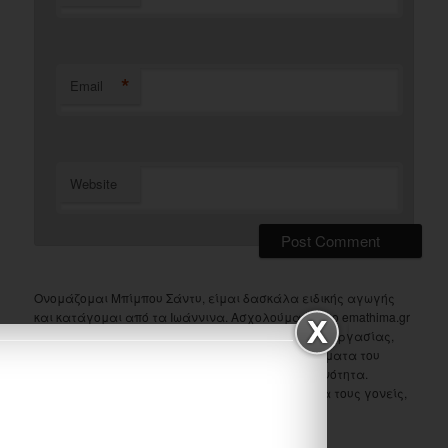
*
Email
Website
Ονομάζομαι Μπίμπου Σάντυ, είμαι δασκάλα ειδικής αγωγής
και κατάγομαι από τα Ιωάννινα. Ασχολούμαι με το emathima.gr
από το 2010. Στο μενού "Τάξεις" θα βρείτε φύλλα εργασίας,
εποπτικό και διαδραστικό υλικό για όλα τα μαθήματα του
δημοτικού σχολείου και του νηπιαγωγείου ανά ενότητα.
Ελπίζω το site να γίνει ένα χρήσιμο εργαλείο για τους γονείς,
τα παιδιά και τους εκπαιδευτικούς.