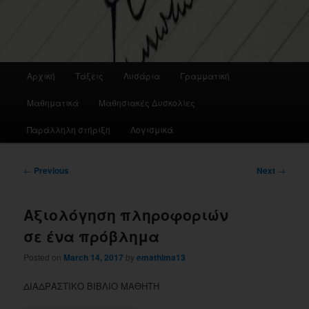
Main
Αρχική
Τάξεις
Λυσάρια
Γραμματική
menu
Μαθηματικά
Μαθησιακές Δυσκολίες
Παράλληλη στήριξη
Λογισμικά
Post
←
Previous
Next
→
navigation
Αξιολόγηση πληροφοριών
σε ένα πρόβλημα
Posted on
March 14, 2017
by
emathima13
ΔΙΑΔΡΑΣΤΙΚΟ ΒΙΒΛΙΟ ΜΑΘΗΤΗ