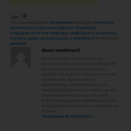
Like
This entry was posted in
Uncategorized
and tagged
ανάλυση σε
απλούστερα γεωμετρικά σχήματα
,
Αξιολόγηση
πληροφοριών σε ένα πρόβλημα
,
προβλήματα γεωμετρίας
,
τεχνικές
,
χρήση της συμμετρίας
by
emathima13
. Bookmark the
permalink
.
About emathima13
Είμαι δασκάλα ειδικής αγωγής και
κατάγομαι από τα Ιωάννινα. Σκοπός αυτού
του site είναι να μπορώ να μοιραστώ
εκπαιδευτικό υλικό και ιδέες με γονείς και
συναδέλφους, προκειμένου να
εκπαιδεύσουμε τα παιδιά και να τους
παρέχουμε δεξιότητες και γνώσεις με πιο
αποτελεσματικό και ευχάριστο τρόπο.
Ελπίζω και εύχομαι το emathima.gr να γίνει
ένα χρήσιμο εργαλείο για τον δάσκαλο και
το γονιό.
View all posts by emathima13
→