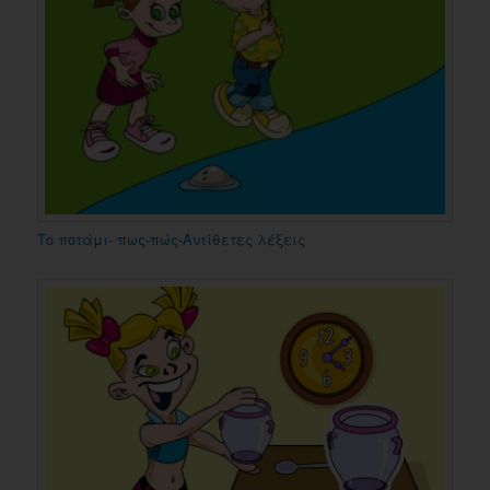
Το ποτάμι- πως-πώς-Αντίθετες λέξεις