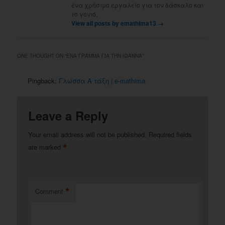
ένα χρήσιμο εργαλείο για τον δάσκαλο και
το γονιό.
View all posts by emathima13
→
ONE THOUGHT ON “
ΈΝΑ ΓΡΆΜΜΑ ΓΙΑ ΤΗΝ ΙΩΆΝΝΑ
”
Pingback:
Γλώσσα Α τάξη | e-mathima
Leave a Reply
Your email address will not be published.
Required fields
*
are marked
*
Comment