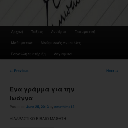
Main
Αρχική
Τάξεις
Λυσάρια
Γραμματική
menu
Μαθηματικά
Μαθησιακές Δυσκολίες
Παράλληλη στήριξη
Λογισμικά
Post
←
Previous
Next
→
navigation
Ένα γράμμα για την
Ιωάννα
Posted on
June 25, 2013
by
emathima13
ΔΙΑΔΡΑΣΤΙΚΟ ΒΙΒΛΙΟ ΜΑΘΗΤΗ