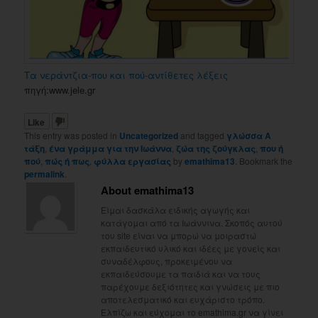
Τα νεράντζια-που και πού-αντίθετες λέξεις
πηγή:www.jele.gr
Like
This entry was posted in
Uncategorized
and tagged
γλώσσα Α
τάξη
,
ένα γράμμα για την Ιωάννα
,
ζώα της ζούγκλας
,
που ή
πού
,
πώς ή πως
,
φύλλα εργασίας
by
emathima13
. Bookmark the
permalink
.
About emathima13
Είμαι δασκάλα ειδικής αγωγής και
κατάγομαι από τα Ιωάννινα. Σκοπός αυτού
του site είναι να μπορώ να μοιραστώ
εκπαιδευτικό υλικό και ιδέες με γονείς και
συναδέλφους, προκειμένου να
εκπαιδεύσουμε τα παιδιά και να τους
παρέχουμε δεξιότητες και γνώσεις με πιο
αποτελεσματικό και ευχάριστο τρόπο.
Ελπίζω και εύχομαι το emathima.gr να γίνει