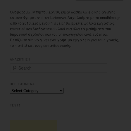
Ονομάζομαι Μπίμπου Σάντυ, είμαι δασκάλα ειδικής αγωγής
και κατάγομαι από τα Ιωάννινα. Ασχολούμαι με το emathima.gr
από το 2010. Στο μενού "Τάξεις" θα βρείτε φύλλα εργασίας,
εποπτικό και διαδραστικό υλικό για όλα τα μαθήματα του
δημοτικού σχολείου και του νηπιαγωγείου ανά ενότητα.
Ελπίζω το site να γίνει ένα χρήσιμο εργαλείο για τους γονείς,
τα παιδιά και τους εκπαιδευτικούς.
ΑΝΑΖΗΤΗΣΗ
S
e
a
r
ΠΕΡΙΕΧΟΜΕΝΑ
c
Περιεχομενα
h
TEST2