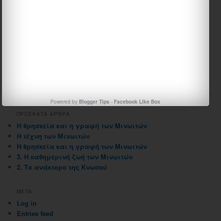
ΑΡΧΕΙΟΘΗΚΗ ΙΣΤΟΛΟΓΙΟΥ
Αρχειοθηκη
ιστολογιου
Powered by
Blogger Tips
-
Facebook Like Box
ΠΡΟΣΦΑΤΑ ΑΡΘΡΑ
Η θρησκεία και η γραφή των Μινωιτών
Η τέχνη των Μινωιτών
Η θρησκεία και η γραφή των Μινωιτών
3. Η καθημερινή ζωή των Μινωιτών
2. Το ανάκτορο της Κνωσού
META
Log in
Entries feed