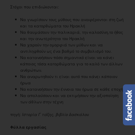
Στόχοι που επιδιώκονται:
Να γνωρίσουν τους μύθους που αναφέρονται στη ζωή
και τα κατορθώματα του Ηρακλή
Να θαυμάσουν την παλικαριά, την καλοσύνη,το ήθος
και την ανωτερότητα του Ηρακλή
Να χαρούν την ομορφιά των μύθων και να
αντιληφθούν ως ένα βαθμό το συμβολισμό του.
Να κατανοήσουν πόσο σημαντικό είναι να κάνει
κάποιος τόσα κατορθώματα για το καλό των άλλων
ανθρώπων.
Να αναρωτηθούν τι είναι αυτό που κάνει κάποιον
ήρωα
Να κατανοήσουν την έννοια του ήρωα σε κάθε εποχή
Να απολαύσουν και να εκτιμήσουν την αξιοποίηση
των άθλων στην τέχνη
πηγή:
Ιστορία Γ τάξης, βιβλίο δασκάλου
Φύλλα εργασίας