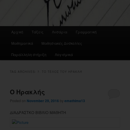
Main
Αρχική
Τάξεις
Λυσάρια
Γραμματική
menu
Μαθηματικά
Μαθησιακές Δυσκολίες
Παράλληλη στήριξη
Λογισμικά
TAG ARCHIVES:
7. ΤΟ ΤΈΛΟΣ ΤΟΥ ΗΡΑΚΛΉ
Ο Ηρακλής
Posted on
November 29, 2016
by
emathima13
ΔΙΑΔΡΑΣΤΚΟ ΒΙΒΛΙΟ ΜΑΘΗΤΗ