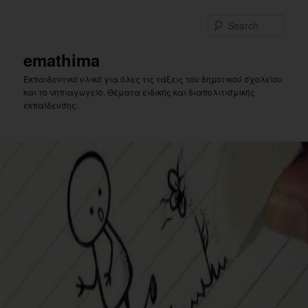
Skip
Skip
to
to
Sear
primary
secondary
content
content
emathima
Εκπαιδευτικό υλικό για όλες τις τάξεις του δημοτικού σχολείου
και το νηπιαγωγείο. Θέματα ειδικής και διαπολιτισμικής
εκπαίδευσης.