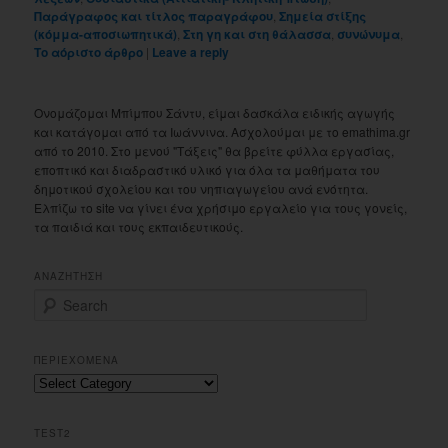
Παράγραφος και τίτλος παραγράφου
,
Σημεία στίξης
(κόμμα-αποσιωπητικά)
,
Στη γη και στη θάλασσα
,
συνώνυμα
,
Το αόριστο άρθρο
|
Leave a reply
Ονομάζομαι Μπίμπου Σάντυ, είμαι δασκάλα ειδικής αγωγής
και κατάγομαι από τα Ιωάννινα. Ασχολούμαι με το emathima.gr
από το 2010. Στο μενού "Τάξεις" θα βρείτε φύλλα εργασίας,
εποπτικό και διαδραστικό υλικό για όλα τα μαθήματα του
δημοτικού σχολείου και του νηπιαγωγείου ανά ενότητα.
Ελπίζω το site να γίνει ένα χρήσιμο εργαλείο για τους γονείς,
τα παιδιά και τους εκπαιδευτικούς.
ΑΝΑΖΗΤΗΣΗ
S
e
a
r
ΠΕΡΙΕΧΟΜΕΝΑ
c
Περιεχομενα
h
TEST2