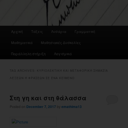
Main
Αρχική
Τάξεις
Λυσάρια
Γραμματική
menu
Μαθηματικά
Μαθησιακές Δυσκολίες
Παράλληλη στήριξη
Λογισμικά
TAG ARCHIVES:
ΚΥΡΙΟΛΕΚΤΙΚΉ ΚΑΙ ΜΕΤΑΦΟΡΙΚΉ ΣΗΜΑΣΊΑ
ΛΈΞΕΩΝ Ή ΦΡΆΣΕΩΝ ΣΕ ΈΝΑ ΚΕΊΜΕΝΟ
Στη γη και στη θάλασσα
Posted on
December 7, 2017
by
emathima13