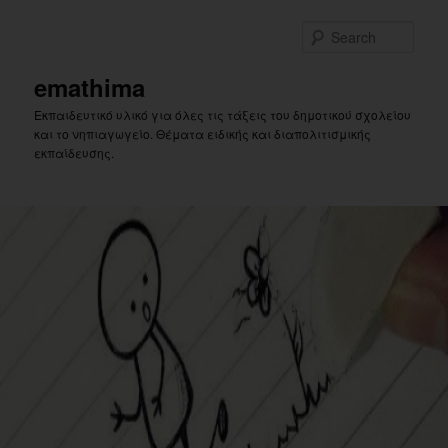
Skip
Skip
to
to
Sear
primary
secondary
content
content
emathima
Εκπαιδευτικό υλικό για όλες τις τάξεις του δημοτικού σχολείου
και το νηπιαγωγείο. Θέματα ειδικής και διαπολιτισμικής
εκπαίδευσης.