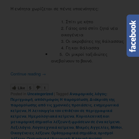
Η ενότητα χωρίζεται σε πέντε υποενότητες:
1. Σπίτι με κήπο
2. Γάτος από σπίτι ζητά νέα
οικογένεια
3. Οι ακροβάτες της θάλασσας
4. Γη και θάλασσα
5. Οι μικροί ταξιδιώτες
ανεβαίνουν το βουνό.
Continue reading
→
Like
5
1
Posted in
Uncategorized
|
Tagged
Αναφορικός λόγος:
Περιγραφή
,
απόστροφος Η παρομοίωση
,
Διάκριση της
παρομοίωσης από τις χρονικές προτάσεις
,
ενημερωτικά
κείμενα
,
Η λειτουργία του επιθέτου σε περιγραφικά
κείμενα
,
Ημερολογιακά κείμενα
,
Κυριολεκτική και
μεταφορική σημασία λέξεων ή φράσεων σε ένα κείμενο
,
Λεξιλόγιο
,
Λογοτεχνικά κείμενα
,
Μικρές Αγγελίες
,
Μύθοι
,
Οικογένειες λέξεων
,
Ορθογραφικά σημάδια
,
ορισμοί
λέξεων
,
Ουσιαστικά (Αιτιατική- Κλητική πτώση)
,