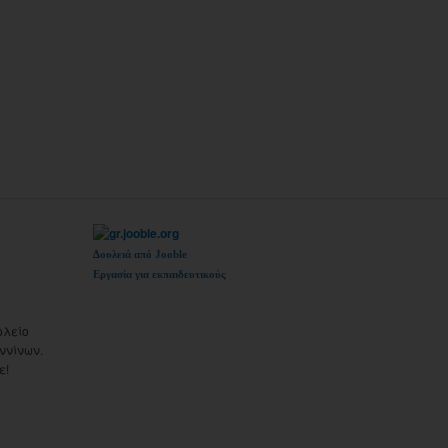
Δουλειά από Jooble
Εργασία για εκπαιδευτικούς
ολείο
ννίνων.
ε!