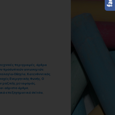
τεχνικές περιγραφές
,
άρθρα
ων προσωπικών αντωνυμιών
,
τολογία-Οδηγία
,
Κατευθυντικός
τοχές Ενεργητικής Φωνής
,
Ο
ων μαζικής μεταφοράς
,
και αόριστο άρθρο
,
κά-επεξηγηματικά σκίτσα
,