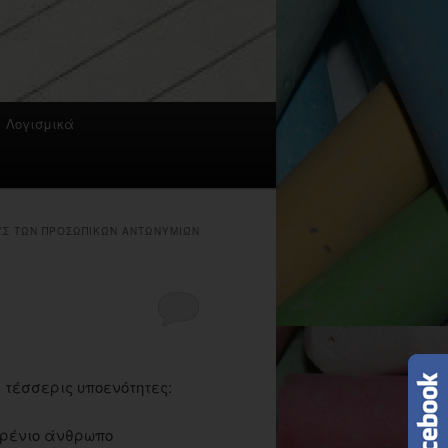
Λογισμικά
ΥΣ ΤΩΝ ΠΡΟΣΩΠΙΚΏΝ ΑΝΤΩΝΥΜΙΏΝ
 τέσσερις υποενότητες:
δερένιο άνθρωπο