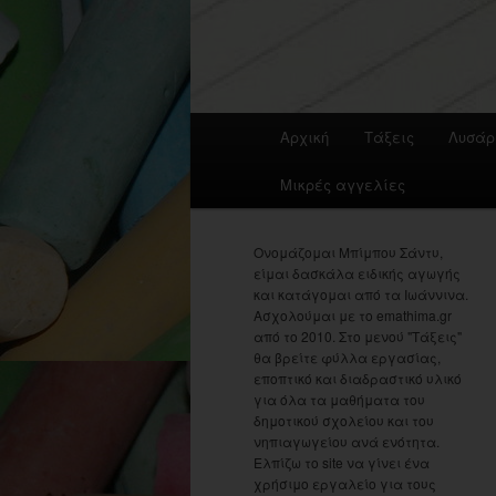
Main
Αρχική
Τάξεις
Λυσάρ
menu
Μικρές αγγελίες
Ονομάζομαι Μπίμπου Σάντυ,
είμαι δασκάλα ειδικής αγωγής
και κατάγομαι από τα Ιωάννινα.
Ασχολούμαι με το emathima.gr
από το 2010. Στο μενού "Τάξεις"
θα βρείτε φύλλα εργασίας,
εποπτικό και διαδραστικό υλικό
για όλα τα μαθήματα του
δημοτικού σχολείου και του
νηπιαγωγείου ανά ενότητα.
Ελπίζω το site να γίνει ένα
χρήσιμο εργαλείο για τους