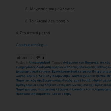
2. Μηχανές του μέλλοντος
3. Το ηλιακό λεωφορείο
4. Στο Αττικό μετρό
Continue reading
→
Like
2
4
Posted in
Uncategorized
|
Tagged
Άνθρωποι και Μηχανές
,
απλές 
εφημερίδων
,
Διάκριση άρθρων από τους αδύναμους τύπους τ
Διαφημιστικά έντυπα
,
Εγκυκλοπαιδικά κείμενα
,
Επιχειρημα
λόγος
,
κόμικς
,
Λεξιλόγιο (ομώνυμα
,
Λογοτεχνικά κείμενα
,
Με
Παρατατικός της Ενεργητικής Φωνής (εμπέδωση)
,
οδηγοί μέσ
Ορθογραφία καταλήξεων μετοχών (-ώντας -οντας)
,
Οριστικό 
Παράγραφος
,
παραγωγή λέξεων)
,
πλαγιότιτλοι
,
πληροφορια
Προστακτική Αορίστου
|
Leave a reply