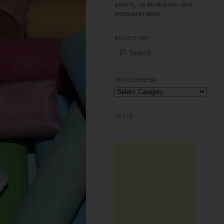
γονείς, τα παιδιά και τους
εκπαιδευτικούς.
ΑΝΑΖΗΤΗΣΗ
S
e
a
r
ΠΕΡΙΕΧΟΜΕΝΑ
c
Π
h
ε
ρ
TEST2
ι
ε
χ
ο
μ
ε
ν
α