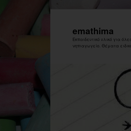
Skip
Skip
to
to
primary
secondary
emathima
content
content
Εκπαιδευτικό υλικό για όλες
νηπιαγωγείο. Θέματα ειδική