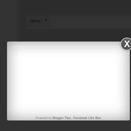
*
Name
*
Email
Website
Powered by
Blogger Tips
-
Facebook Like Box