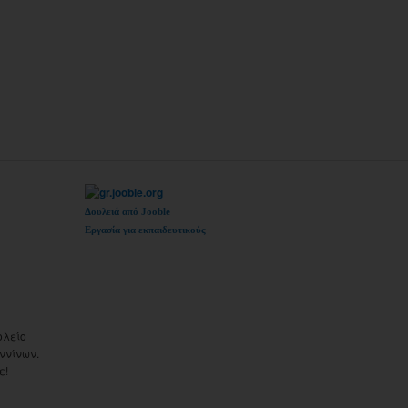
Δουλειά από Jooble
Εργασία για εκπαιδευτικούς
ολείο
ννίνων.
ε!