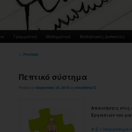
ια
Γραμματική
Μαθηματικά
Μαθησιακές Δυσκολίες
Post
←
Previous
navigation
Πεπτικό σύστημα
Posted on
September 24, 2016
by
emathima13
Απαντήσεις στις 
Εργασιών του μα
Φ.Ε.1 Ισορροπημέν