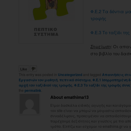
Φ.Ε.2 Τα δόντια μα
τροφής
Φ.Ε.3 Το ταξίδι τη
Σημείωση
: Οι απα
στο βιβλίο του δα
Like
This entry was posted in
Uncategorized
and tagged
Απαντήσεις στι
Εργασιών του μαθητή
,
πεπτικό σύστημα
,
Φ.Ε.1 Ισορροπημένη 
αρχή του ταξιδιού της τροφής
,
Φ.Ε.3 Το ταξίδι της τροφής συν
the
permalink
.
About emathima13
Είμαι δασκάλα ειδικής αγωγής και κατάγομαι
του site είναι να μπορώ να μοιραστώ εκπαιδευτ
συναδέλφους, προκειμένου να εκπαιδεύσουμε 
παρέχουμε δεξιότητες και γνώσεις με πιο απ
τρόπο. Ελπίζω και εύχομαι το emathima.gr να 