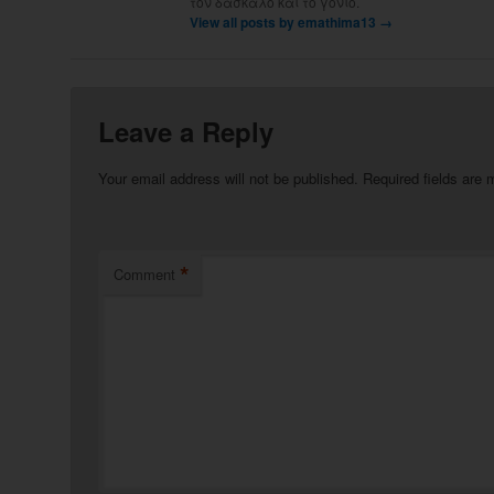
τον δάσκαλο και το γονιό.
View all posts by emathima13
→
Leave a Reply
Your email address will not be published.
Required fields are
*
Comment