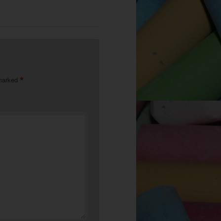
*
 marked