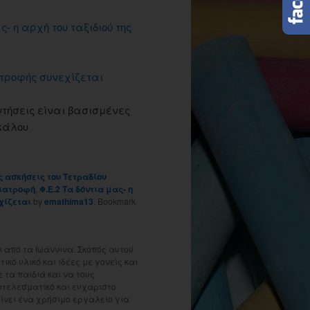
ς- η αρχή του ταξιδιού της
ς τροφής συνεχίζεται
ντήσεις είναι βασισμένες
σκάλου
ς ασκήσεις του Τετραδίου
διατροφή
,
Φ.Ε.2 Τα δόντια μας- η
εχίζεται
by
emathima13
. Bookmark
 από τα Ιωάννινα. Σκοπός αυτού
ικό υλικό και ιδέες με γονείς και
τα παιδιά και να τους
οτελεσματικό και ευχάριστο
γίνει ένα χρήσιμο εργαλείο για