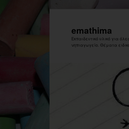
Skip
to
primary
emathima
content
Εκπαιδευτικό υλικό για όλες
νηπιαγωγείο. Θέματα ειδική