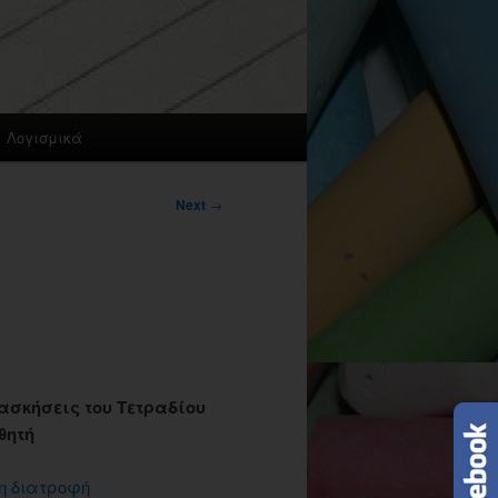
Λογισμικά
Next
→
ασκήσεις του Τετραδίου
θητή
η διατροφή