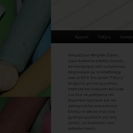
Main
Αρχική
Τάξεις
Λυσάρ
menu
Ονομάζομαι Μπίμπου Σάντυ,
είμαι δασκάλα ειδικής αγωγής
και κατάγομαι από τα Ιωάννινα.
Ασχολούμαι με το emathima.gr
από το 2010. Στο μενού "Τάξεις"
θα βρείτε φύλλα εργασίας,
εποπτικό και διαδραστικό υλικό
για όλα τα μαθήματα του
δημοτικού σχολείου και του
νηπιαγωγείου ανά ενότητα.
Ελπίζω το site να γίνει ένα
χρήσιμο εργαλείο για τους
γονείς, τα παιδιά και τους
εκπαιδευτικούς.