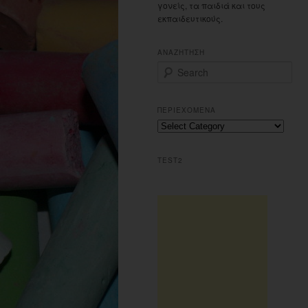
γονείς, τα παιδιά και τους
εκπαιδευτικούς.
ΑΝΑΖΗΤΗΣΗ
S
e
a
r
ΠΕΡΙΕΧΟΜΕΝΑ
c
Π
h
ε
ρ
TEST2
ι
ε
χ
ο
μ
ε
ν
α