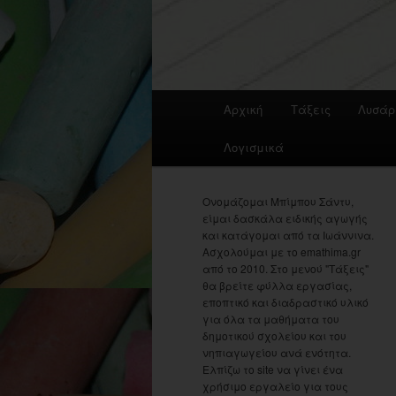
Main
Αρχική
Τάξεις
Λυσάρ
menu
Λογισμικά
Ονομάζομαι Μπίμπου Σάντυ,
είμαι δασκάλα ειδικής αγωγής
και κατάγομαι από τα Ιωάννινα.
Ασχολούμαι με το emathima.gr
από το 2010. Στο μενού "Τάξεις"
θα βρείτε φύλλα εργασίας,
εποπτικό και διαδραστικό υλικό
για όλα τα μαθήματα του
δημοτικού σχολείου και του
νηπιαγωγείου ανά ενότητα.
Ελπίζω το site να γίνει ένα
χρήσιμο εργαλείο για τους