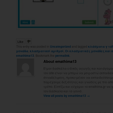
Like
This entry was posted in
Uncategorized
and tagged
κλάσματα γ τάξ
μονάδα
,
κλασματικοί αριθμοί
,
Οι κλασματικές μονάδες και 
emathima13
. Bookmark the
permalink
.
About emathima13
Είμαι δασκάλα ειδικής αγωγής και κατάγομαι
του site είναι να μπορώ να μοιραστώ εκπαιδευτ
συναδέλφους, προκειμένου να εκπαιδεύσουμε 
παρέχουμε δεξιότητες και γνώσεις με πιο απ
τρόπο. Ελπίζω και εύχομαι το emathima.gr να 
τον δάσκαλο και το γονιό.
View all posts by emathima13
→