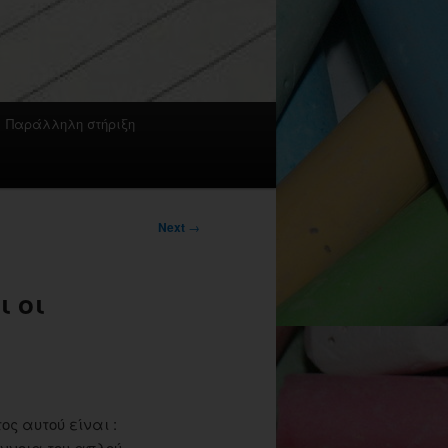
Παράλληλη στήριξη
Next
→
ι οι
ί
ος αυτού είναι :
έννοια του απλού