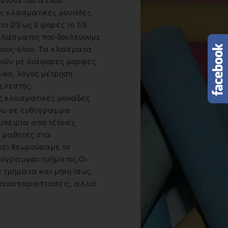
ις κλασματικές μονάδες.
ο 2/3 ως 2 φορές το 1/3.
κλάσματος που δουλεύουμε
ρους-όλου. Τα κλάσματα
ούν με διάφορες μορφές
λίκο, λόγος μέτρηση
τελεστής.
ς κλασματικές μονάδες
νω σε ευθύγραμμα
μπειρία από τέτοιες
ι μαθητές στα
κεί θεωρούσαμε το
θύγραμμου τμήματος.Οι
τμήματα και μήκη ίσως
ες αναπαραστάσεις, αλλά