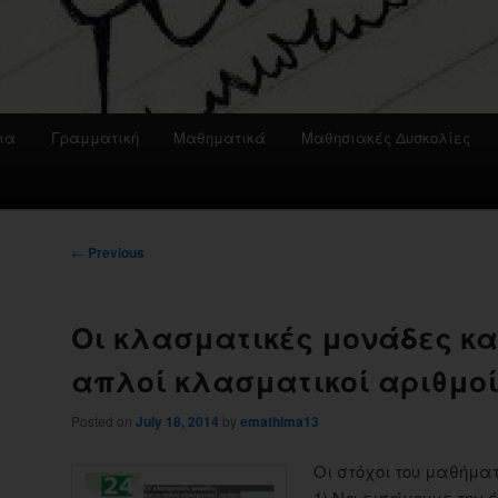
ια
Γραμματική
Μαθηματικά
Μαθησιακές Δυσκολίες
Post
←
Previous
navigation
Οι κλασματικές μονάδες κα
απλοί κλασματικοί αριθμο
Posted on
July 18, 2014
by
emathima13
Οι στόχοι του μαθήματ
1) Να εισάγουμε την 