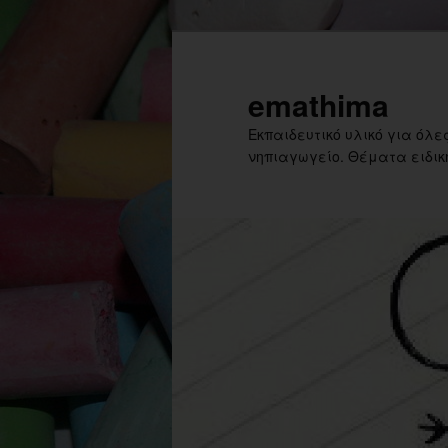
Skip
to
primary
emathima
content
Εκπαιδευτικό υλικό για όλες
νηπιαγωγείο. Θέματα ειδική